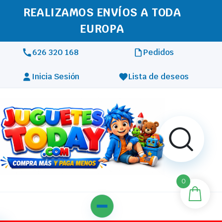
REALIZAMOS ENVÍOS A TODA
EUROPA
626 320 168
Pedidos
Inicia Sesión
Lista de deseos
0