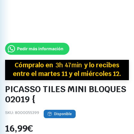
Pedir más información
Cómpralo en
3h 47min
y
lo recibes
entre el martes 11 y el miércoles 12.
PICASSO TILES MINI BLOQUES
02019 {
SKU:
8000055399
Disponible
16,99
€