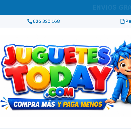
REAL
626 320 168
Pe