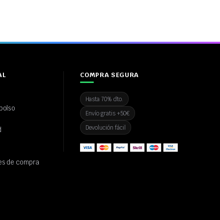
AL
COMPRA SEGURA
Hasta 70% dto.
bolso
Envío gratis +50€
Devolución fácil
d
es de compra