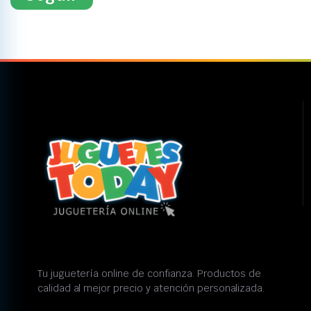
Tu juguetería online de confianza. Productos de
calidad al mejor precio y atención personalizada.