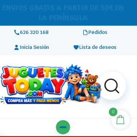
REALIZAMOS ENVÍOS A TODA
EUROPA
626 320 168
Pedidos
Inicia Sesión
Lista de deseos
0