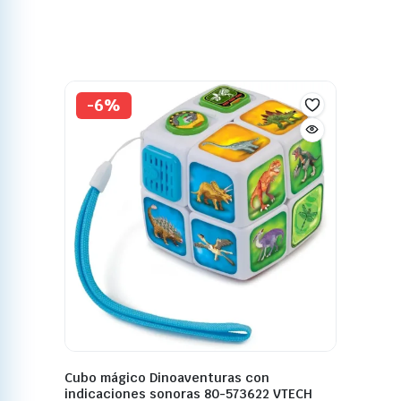
-6%
Cubo mágico Dinoaventuras con
indicaciones sonoras 80-573622 VTECH
20,89
€
21,99
€