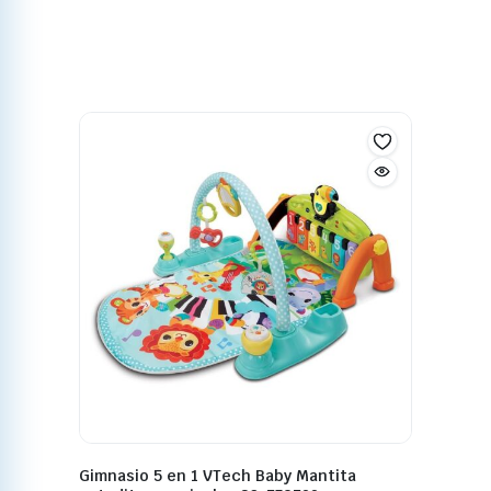
Gimnasio 5 en 1 VTech Baby Mantita
pataditas musicales 80-579522