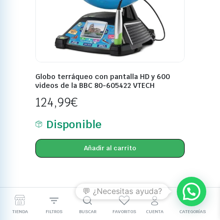
Globo terráqueo con pantalla HD y 600
videos de la BBC 80-605422 VTECH
124,99
€
Disponible
Añadir al carrito
TIENDA
FILTROS
BUSCAR
FAVORITOS
CUENTA
CATEGORÍAS