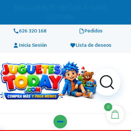
RECIBE TU PEDIDO EN 24H
626 320 168
Pedidos
Inicia Sesión
Lista de deseos
0
Más de 3.000 productos en ofertas,