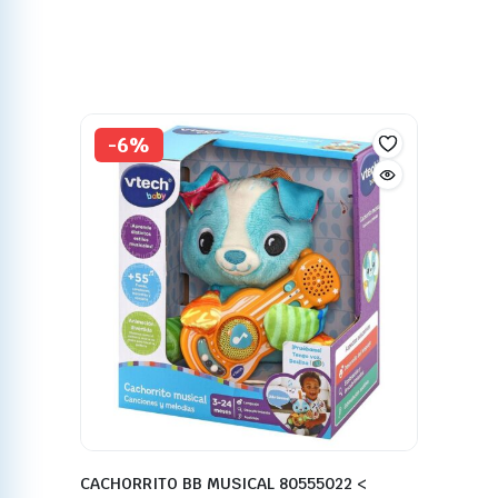
-6%
CACHORRITO BB MUSICAL 80555022 <
22,79
€
23,99
€