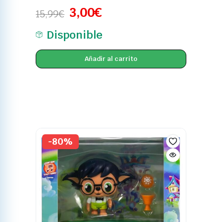
3,00
€
15,99
€
Disponible
Añadir al carrito
-80%