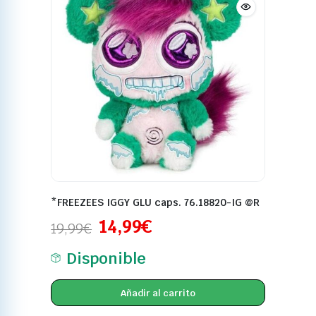
*FREEZEES IGGY GLU caps. 76.18820-IG @R
14,99
€
19,99
€
Disponible
Añadir al carrito