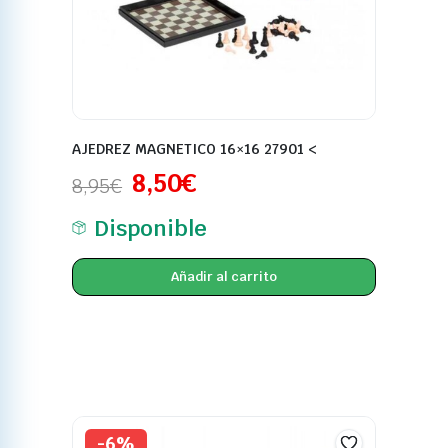
AJEDREZ MAGNETICO 16×16 27901 <
8,50
€
8,95
€
Disponible
Añadir al carrito
-6%