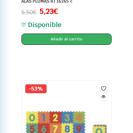
ALAS PLUMAS RJ 16265 <
5,23
€
5,50
€
Disponible
Añadir al carrito
-53%