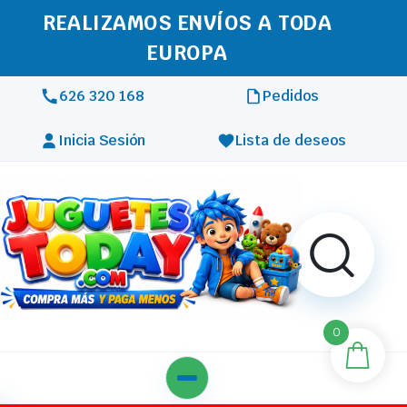
REALIZAMOS ENVÍOS A TODA
EUROPA
626 320 168
Pedidos
Inicia Sesión
Lista de deseos
0