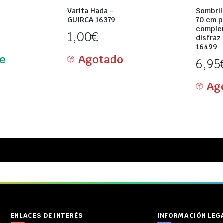
Varita Hada –
Sombril
GUIRCA 16379
70 cm p
comple
1,00
€
disfraz
16499
le
Agotado
6,95
Ag
ENLACES DE INTERÉS
INFORMACIÓN LEG