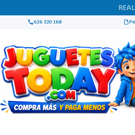
REAL
626 320 168
Pe