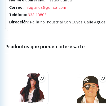
Nombre comercial:
Fiestas Guirca
Correo:
infoguirca@guirca.com
Teléfono:
933110804
Dirección:
Polígino Industrial Can Cuyas, Calle Agude
Productos que pueden interesarte