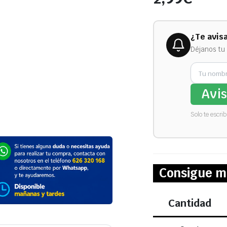
¿Te avis
Déjanos tu 
Avi
Solo te escri
Consigue m
Cantidad