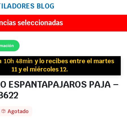
TILADORES
BLOG
ncias seleccionadas
rmación
n
10h 48min
y
lo recibes
entre el martes
11 y el miércoles 12.
O ESPANTAPAJAROS PAJA –
3622
Agotado