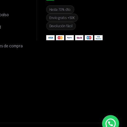
Hasta 70% dto.
bolso
Envío gratis +50€
Devolución fácil
d
es de compra
💬 ¿Necesitas ayuda?