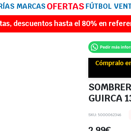
OFERTAS
RÍAS
MARCAS
FÚTBOL
VEN
tas, descuentos hasta el 80% en refere
Pedir más info
Cómpralo e
SOMBRER
GUIRCA 1
SKU:
5000062346
2,99
€