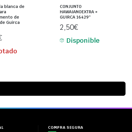
la blanca de
CONJUNTO
ara
HAWAIANOEXTRA »
mento de
GUIRCA 16429″
 de Guirca
2,50
€
€
Disponible
otado
AL
COMPRA SEGURA