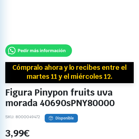
Pedir más información
Cómpralo ahora y
lo recibes
entre el
martes 11 y el miércoles 12.
Figura Pinypon fruits uva
morada 40690sPNY80000
SKU:
8000049472
Disponible
3,99
€