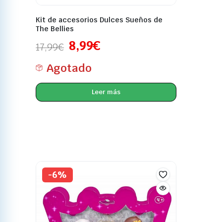
Kit de accesorios Dulces Sueños de
The Bellies
8,99
€
17,99
€
Agotado
Leer más
-6%