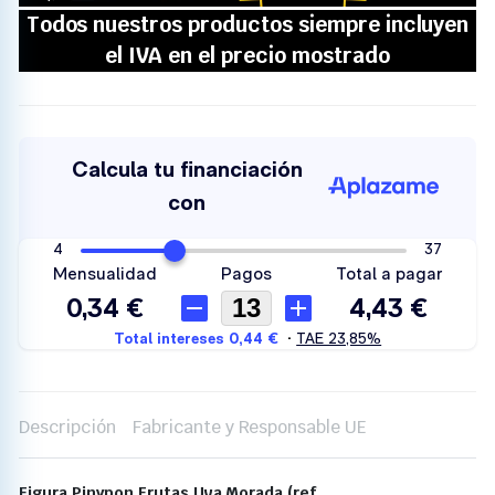
Descripción
Fabricante y Responsable UE
Figura Pinypon Frutas Uva Morada (ref.