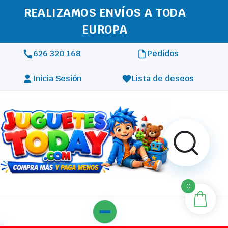
REALIZAMOS ENVÍOS A TODA
EUROPA
626 320 168
Pedidos
Inicia Sesión
Lista de deseos
0