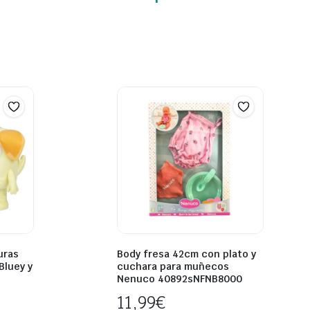
uras
Body fresa 42cm con plato y
Bluey y
cuchara para muñecos
Nenuco 40892sNFNB8000
11,99
€