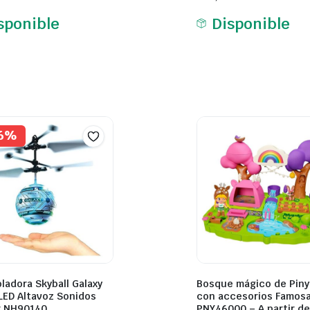
sponible
Disponible
36%
oladora Skyball Galaxy
Bosque mágico de Pin
LED Altavoz Sonidos
con accesorios Famos
r NH90140
PNY46000 – A partir de