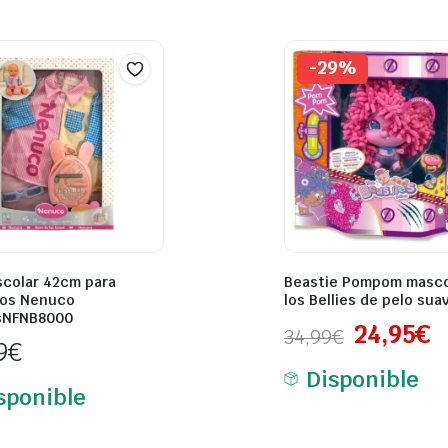
-29%
scolar 42cm para
Beastie Pompom masco
os Nenuco
los Bellies de pelo sua
sNFNB8000
24,95
€
34,99
€
9
€
Disponible
sponible