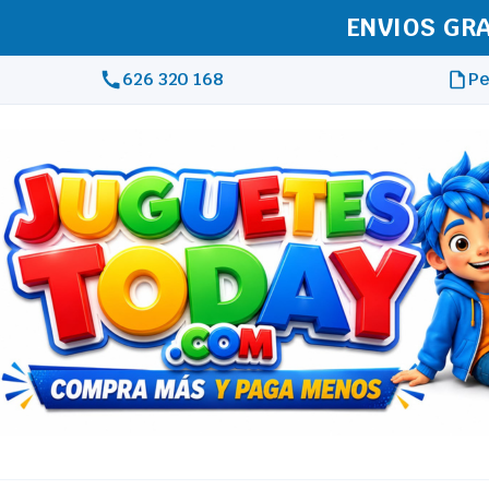
REAL
626 320 168
Pe