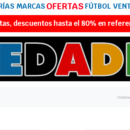
OFERTAS
RÍAS
MARCAS
FÚTBOL
VEN
tas, descuentos hasta el 80% en refere
Ordena