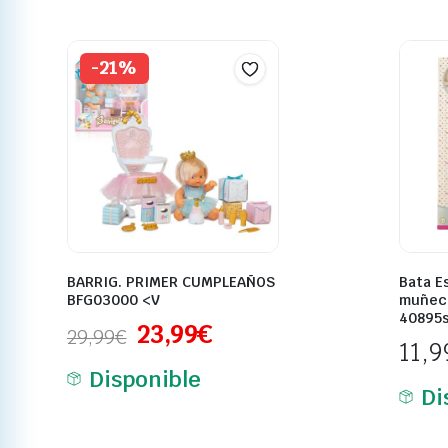
-21%
BARRIG. PRIMER CUMPLEAÑOS
Bata E
BFG03000 <V
muñec
40895
23,99
€
29,99
€
11,9
Disponible
Di