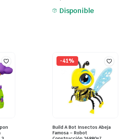
Disponible
-41%
ypon
Build A Bot Insectos Abeja
a
Famosa – Robot
 3
Construcción 26880s7