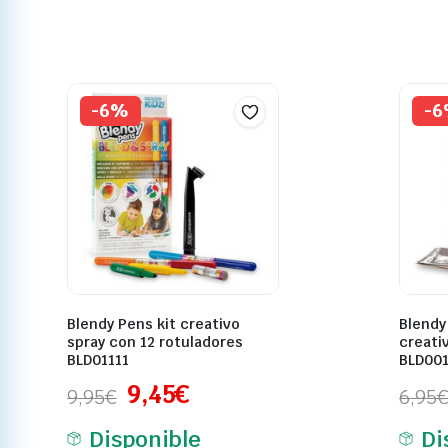
-6%
-
Blendy Pens kit creativo
Blendy 
spray con 12 rotuladores
creati
BLD01111
BLD00
9,45
€
9,95
€
6,95
Disponible
Di