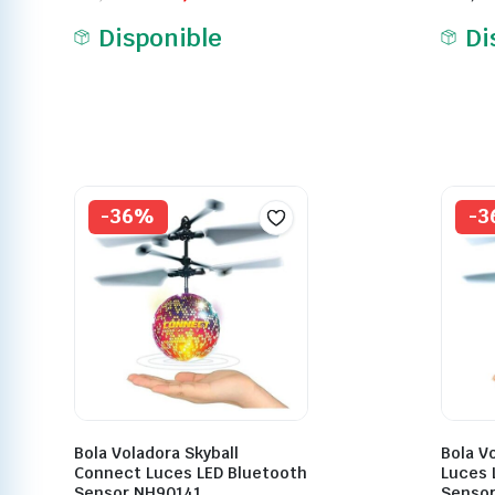
Disponible
Di
-36%
-
Bola Voladora Skyball
Bola V
Connect Luces LED Bluetooth
Luces 
Sensor NH90141
Senso