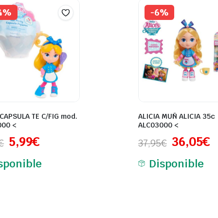
4%
-6%
 CAPSULA TE C/FIG mod.
ALICIA MUÑ ALICIA 35c
000 <
ALC03000 <
5,99
€
36,05
€
€
37,95
€
sponible
Disponible