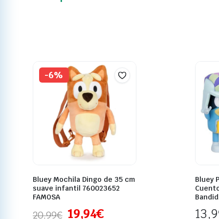
-6%
Bluey Mochila Dingo de 35 cm
Bluey 
suave infantil 760023652
Cuento
FAMOSA
Bandid
19,94
€
13,
20,99
€