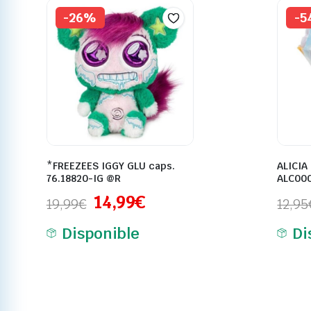
-26%
-5
*FREEZEES IGGY GLU caps.
ALICIA
76.18820-IG @R
ALC00
14,99
€
19,99
€
12,95
Disponible
Di