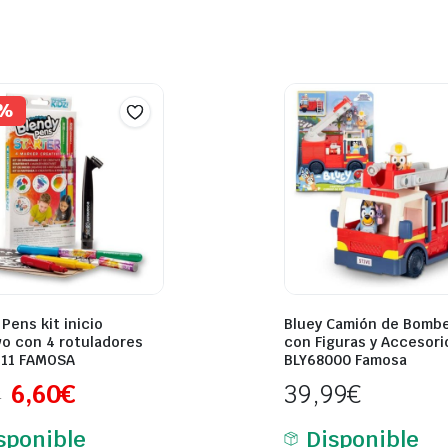
6%
Pens kit inicio
Bluey Camión de Bomb
vo con 4 rotuladores
con Figuras y Accesori
111 FAMOSA
BLY68000 Famosa
6,60
€
39,99
€
€
sponible
Disponible