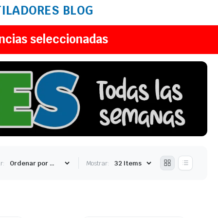
TILADORES
BLOG
ncias seleccionadas
r:
Mostrar: