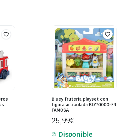
eros
Bluey frutería playset con
os
figura articulada BLY70000-FR
FAMOSA
25,99
€
Disponible