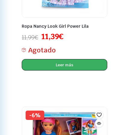
Ropa Nancy Look Girl Power Lila
11,39
€
11,99
€
Agotado
Leer más
-6%