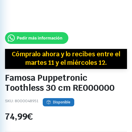
Pedir más información
Cómpralo ahora y
lo recibes
entre el
martes 11 y el miércoles 12.
Famosa Puppetronic
Toothless 30 cm RE000000
SKU:
8000048951
Disponible
74,99
€