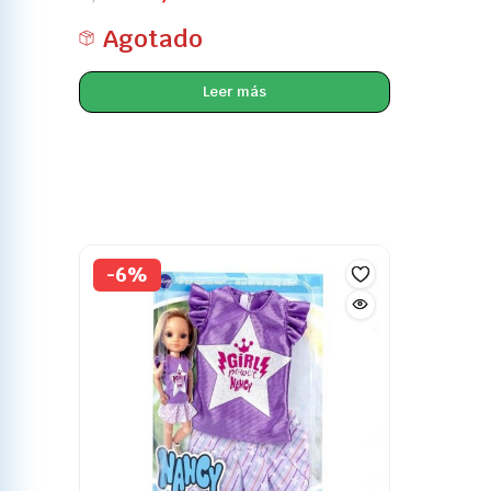
Agotado
Leer más
-6%