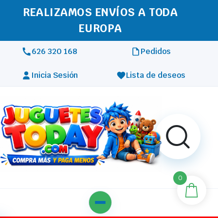
REALIZAMOS ENVÍOS A TODA
EUROPA
626 320 168
Pedidos
Inicia Sesión
Lista de deseos
0