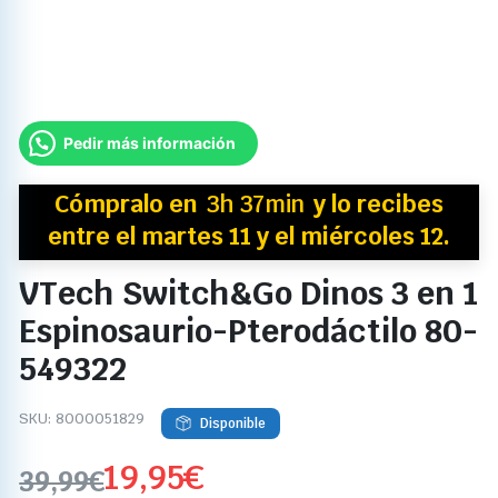
Pedir más información
Cómpralo en
3h 37min
y
lo recibes
entre el martes 11 y el miércoles 12.
VTech Switch&Go Dinos 3 en 1
Espinosaurio-Pterodáctilo 80-
549322
SKU:
8000051829
Disponible
19,95
€
39,99
€