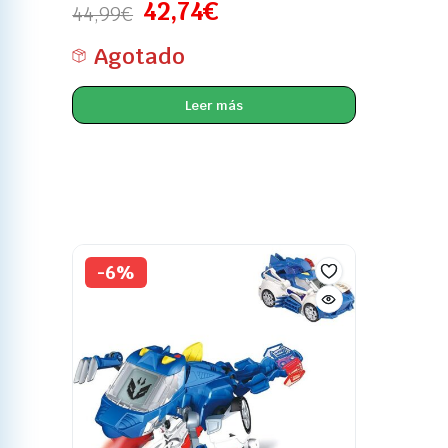
42,74
€
44,99
€
Agotado
Leer más
-6%