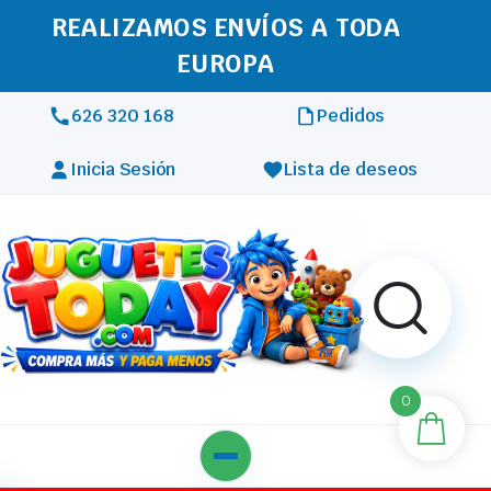
REALIZAMOS ENVÍOS A TODA
EUROPA
626 320 168
Pedidos
Inicia Sesión
Lista de deseos
0