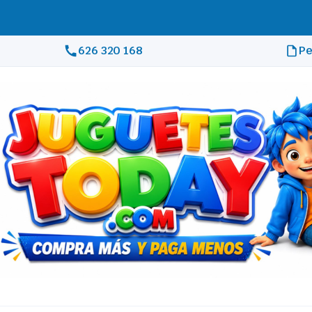
626 320 168
Pe