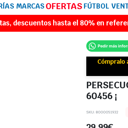
OFERTAS
RÍAS
MARCAS
FÚTBOL
VEN
tas, descuentos hasta el 80% en refere
Pedir más info
Cómpralo 
PERSECUC
60456 ¡
SKU:
8000051932
29,99
€