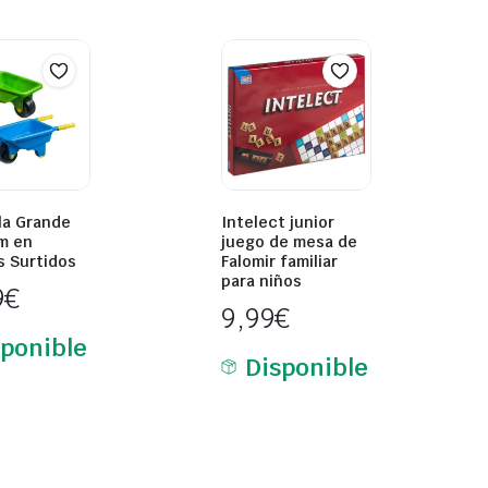
lla Grande
Intelect junior
m en
juego de mesa de
 Surtidos
Falomir familiar
para niños
9
€
9,99
€
sponible
Disponible