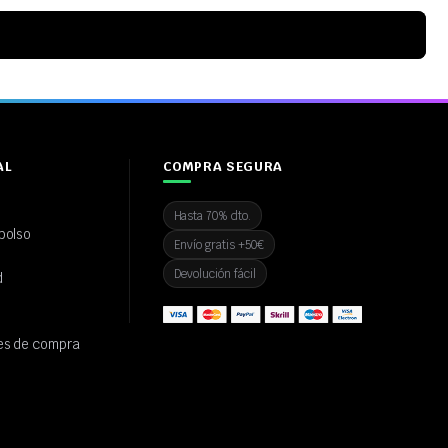
AL
COMPRA SEGURA
Hasta 70% dto.
bolso
Envío gratis +50€
Devolución fácil
d
es de compra