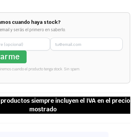
amos cuando haya stock?
email y serás el primero en saberlo.
sarme
biremos cuando el producto tenga stock. Sin spam.