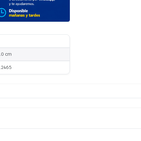
 10 cm
12465