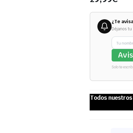
¿Te avis
Déjanos tu 
Avi
Solo te escri