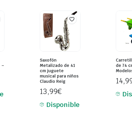
Saxofón
Carreti
 –
Metalizado de 41
de 74 c
cm juguete
Modelos
musical para niños
14,9
Claudio Reig
13,99
€
le
Di
Disponible