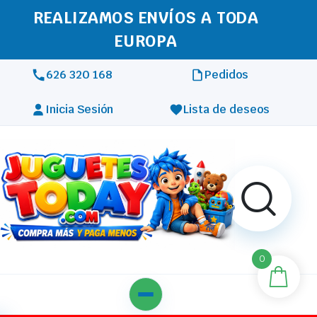
REALIZAMOS ENVÍOS A TODA
EUROPA
626 320 168
Pedidos
Inicia Sesión
Lista de deseos
0