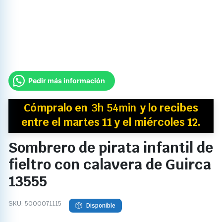
Pedir más información
Cómpralo en
3h 54min
y
lo recibes
entre el martes 11 y el miércoles 12.
Sombrero de pirata infantil de
fieltro con calavera de Guirca
13555
SKU:
5000071115
Disponible