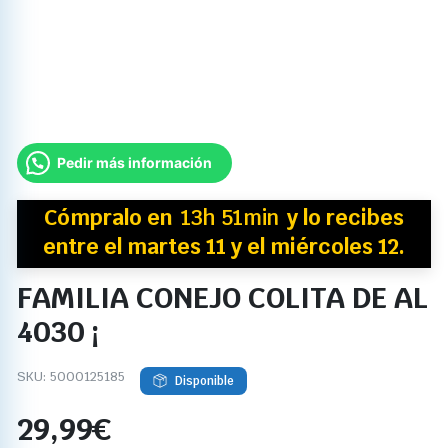
Pedir más información
Cómpralo en
13h 51min
y
lo recibes
entre el martes 11 y el miércoles 12.
FAMILIA CONEJO COLITA DE AL
4030 ¡
SKU:
5000125185
Disponible
29,99
€