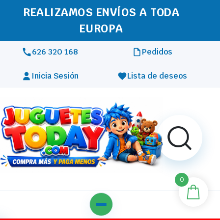
REALIZAMOS ENVÍOS A TODA
EUROPA
626 320 168
Pedidos
Inicia Sesión
Lista de deseos
0