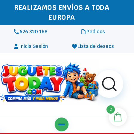
REALIZAMOS ENVÍOS A TODA
EUROPA
626 320 168
Pedidos
Inicia Sesión
Lista de deseos
0