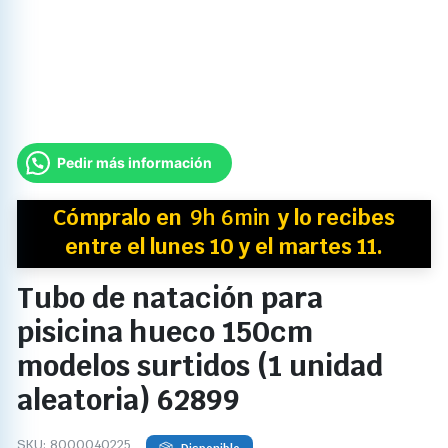
Pedir más información
Cómpralo en
9h 6min
y
lo recibes
entre el lunes 10 y el martes 11.
Tubo de natación para
pisicina hueco 150cm
modelos surtidos (1 unidad
aleatoria) 62899
SKU:
8000040225