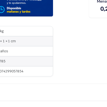
 kg
 × 1 × 1 cm
 años
785
074299057854