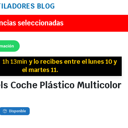
TILADORES
BLOG
ncias seleccionadas
rmación
n
1h 13min
y
lo recibes
entre el lunes 10 y
el martes 11.
s Coche Plástico Multicolor
Disponible