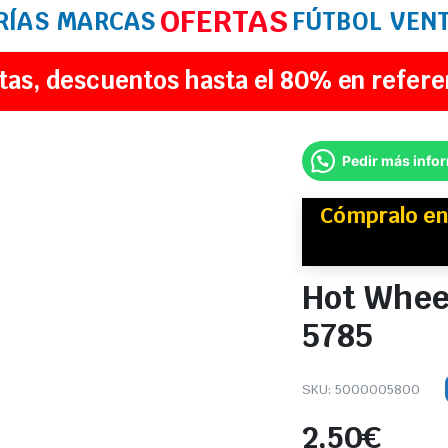
OFERTAS
RÍAS
MARCAS
FÚTBOL
VEN
tas, descuentos hasta el 80% en refere
Pedir más info
Cómpralo e
Hot Wheel
5785
SKU:
5000005800
2,50
€