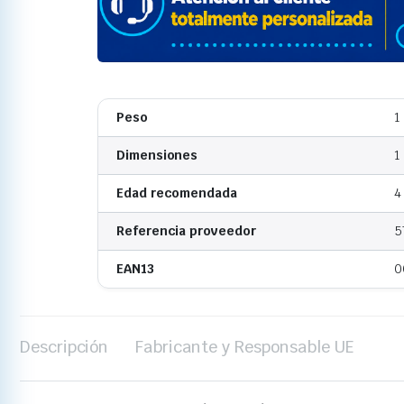
Peso
1
Dimensiones
1
Edad recomendada
4
Referencia proveedor
5
EAN13
0
Descripción
Fabricante y Responsable UE