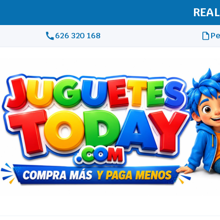
REAL
626 320 168
Pe