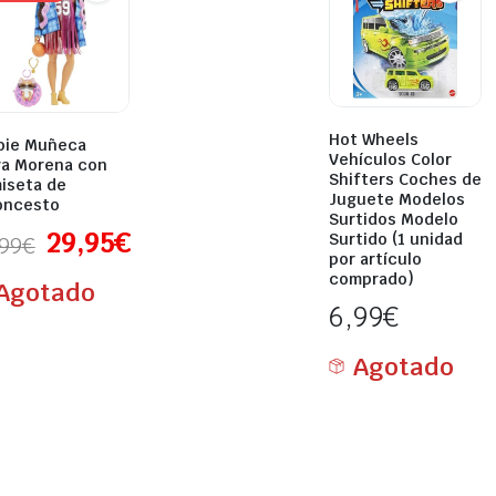
Hot Wheels
bie Muñeca
Vehículos Color
ra Morena con
Shifters Coches de
iseta de
Juguete Modelos
oncesto
Surtidos Modelo
29,95
€
Surtido (1 unidad
,99
€
por artículo
comprado)
Agotado
6,99
€
Agotado