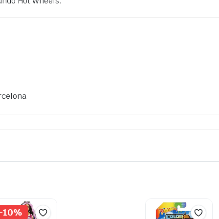
mundo Hot Wheels.
rcelona
-10%