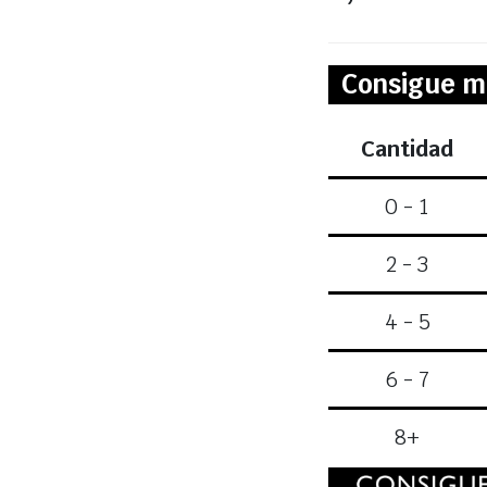
Consigue m
Cantidad
0 - 1
2 - 3
4 - 5
6 - 7
8+