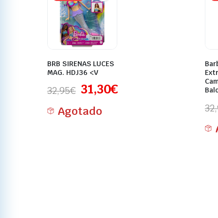
BRB SIRENAS LUCES
Bar
MAG. HDJ36 <V
Ext
Cam
31,30
€
32,95
€
Bal
32
Agotado