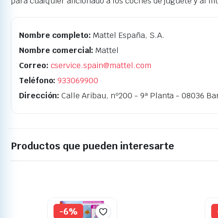
para cualquier aficionado a los coches de juguete y al 
Nombre completo:
Mattel España, S.A.
Nombre comercial:
Mattel
Correo:
cservice.spain@mattel.com
Teléfono:
933069900
Dirección:
Calle Aribau, nº200 - 9ª Planta - 08036 Ba
Productos que pueden interesarte
-6%