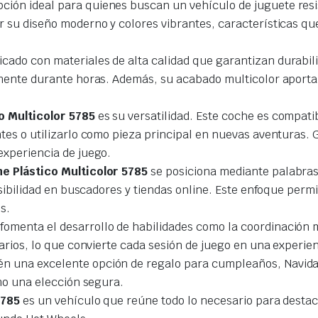
ción ideal para quienes buscan un vehículo de juguete resist
r su diseño moderno y colores vibrantes, características qu
icado con materiales de alta calidad que garantizan durabili
amente durante horas. Además, su acabado multicolor aport
o Multicolor 5785
es su versatilidad. Este coche es compatib
tes o utilizarlo como pieza principal en nuevas aventuras.
experiencia de juego.
e Plástico Multicolor 5785
se posiciona mediante palabras
visibilidad en buscadores y tiendas online. Este enfoque pe
s.
fomenta el desarrollo de habilidades como la coordinación m
arios, lo que convierte cada sesión de juego en una experien
n una excelente opción de regalo para cumpleaños, Navida
omo una elección segura.
5785
es un vehículo que reúne todo lo necesario para destaca