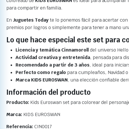
coloreado de
KIDS EUROSWAN
es ideal para acompañar l
para compartir en familia.
En
Juguetes Today
te lo ponemos fácil para acertar con
premios por logros o simplemente para tener a mano una 
Lo que hace especial este set para c
Licencia y temática Cinnamoroll
del universo Hello 
Actividad creativa y entretenida
, pensada para di
Recomendado a partir de 3 años
, ideal para inicia
Perfecto como regalo
para cumpleaños, Navidad o d
Marca KIDS EUROSWAN
, una elección confiable dent
Información del producto
Producto:
Kids Euroswan set para colorear del personaje
Marca:
KIDS EUROSWAN
Referencia:
CIN0017