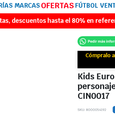
OFERTAS
RÍAS
MARCAS
FÚTBOL
VEN
tas, descuentos hasta el 80% en refere
Pedir más info
Cómpralo a
Kids Euro
personaje
CIN0017
SKU:
8000054192