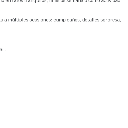
mo en ratos tranquilos, fines de semana o como actividad
ta a múltiples ocasiones: cumpleaños, detalles sorpresa,
ii.