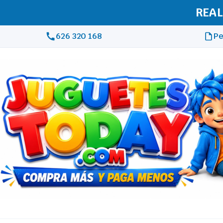
REAL
626 320 168
Pe