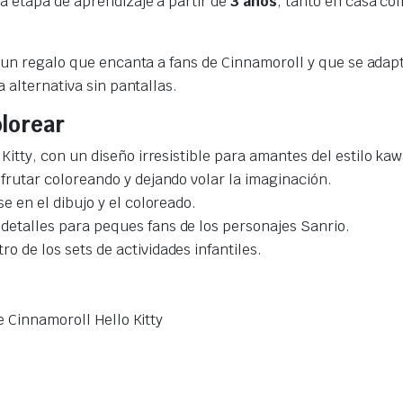
a etapa de aprendizaje a partir de
3 años
, tanto en casa co
 un regalo que encanta a fans de Cinnamoroll y que se adap
alternativa sin pantallas.
olorear
Kitty, con un diseño irresistible para amantes del estilo kawa
sfrutar coloreando y dejando volar la imaginación.
rse en el dibujo y el coloreado.
etalles para peques fans de los personajes Sanrio.
ro de los sets de actividades infantiles.
 Cinnamoroll Hello Kitty