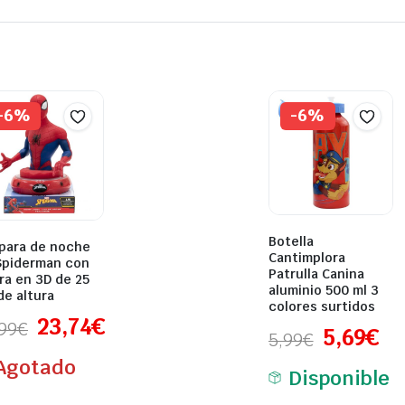
-6%
-6%
Botella
para de noche
Cantimplora
Spiderman con
Patrulla Canina
ra en 3D de 25
aluminio 500 ml 3
de altura
colores surtidos
23,74
€
99
€
5,69
€
5,99
€
Agotado
Disponible