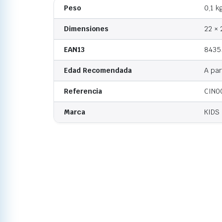
Peso
0,1 k
Dimensiones
22 × 
EAN13
8435
Edad Recomendada
A par
Referencia
CIN0
Marca
KIDS