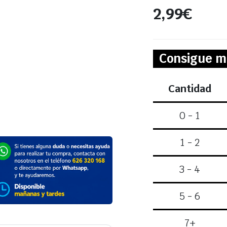
2,99
€
Consigue m
Cantidad
0 - 1
1 - 2
3 - 4
5 - 6
7+