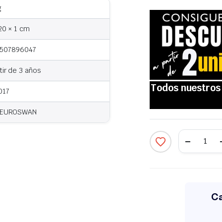
g
20 × 1 cm
507896047
tir de 3 años
017
 EUROSWAN