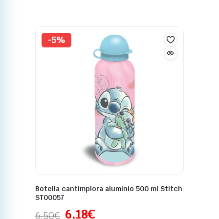
-5%
Botella cantimplora aluminio 500 ml Stitch
ST00057
6,18
€
6,50
€