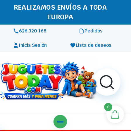
REALIZAMOS ENVÍOS A TODA
EUROPA
626 320 168
Pedidos
Inicia Sesión
Lista de deseos
0