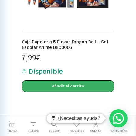
Caja Papelería 5 Piezas Dragon Ball – Set
Escolar Anime DB00005
7,99
€
Disponible
Añadir al carrito
💬 ¿Necesitas ayuda?
TIENDA
FILTROS
BUSCAR
FAVORITOS
CUENTA
CATEGORÍAS