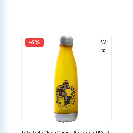
-6%
Botella Hufflepuff Harry Potter de 650 ml