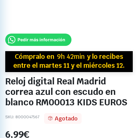
Pedir más información
Cómpralo en
9h 42min
y
lo recibes
entre el martes 11 y el miércoles 12.
Reloj digital Real Madrid
correa azul con escudo en
blanco RM00013 KIDS EUROS
SKU:
8000047567
Agotado
6,99
€