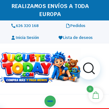
REALIZAMOS ENVÍOS A TODA
EUROPA
626 320 168
Pedidos
Inicia Sesión
Lista de deseos
0