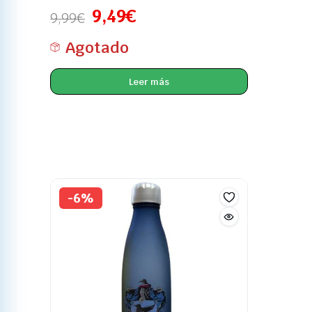
9,49
€
9,99
€
Agotado
Leer más
-6%