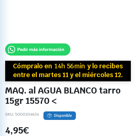
Pedir más información
Cómpralo en
14h 56min
y
lo recibes
entre el martes 11 y el miércoles 12.
MAQ. al AGUA BLANCO tarro
15gr 15570 <
SKU:
5000104634
Disponible
4,95
€