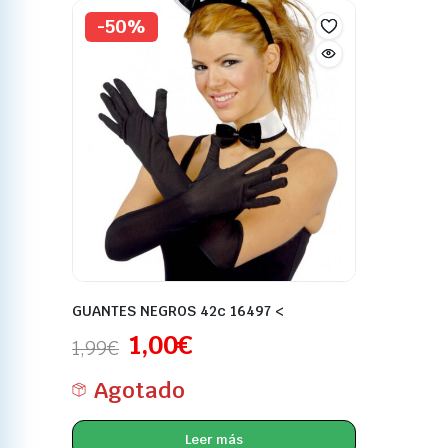
-50%
GUANTES NEGROS 42c 16497 <
1,00
€
1,99
€
Agotado
Leer más