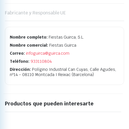
Fabricante y Responsable UE
Nombre completo:
Fiestas Guirca, S.L.
Nombre comercial:
Fiestas Guirca
Correo:
infoguirca@guirca.com
Teléfono:
933110804
Dirección:
Polígino Industrial Can Cuyas, Calle Agudes,
nº14 - 08110 Montcada I Reixac (Barcelona)
Productos que pueden interesarte