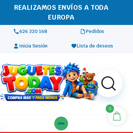
REALIZAMOS ENVÍOS A TODA
EUROPA
626 320 168
Pedidos
Inicia Sesión
Lista de deseos
0