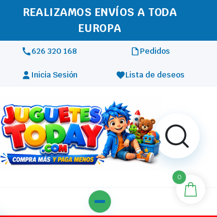
REALIZAMOS ENVÍOS A TODA
EUROPA
626 320 168
Pedidos
Inicia Sesión
Lista de deseos
0