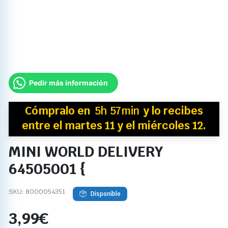
Pedir más información
Cómpralo en
5h 57min
y
lo recibes
entre el martes 11 y el miércoles 12.
MINI WORLD DELIVERY
64505001 {
SKU:
8000054351
Disponible
3,99
€