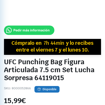
Pedir más información
Cómpralo en
7h 44min
y
lo recibes
entre el viernes 7 y el lunes 10.
UFC Punching Bag Figura
Articulada 7.5 cm Set Lucha
Sorpresa 64119015
SKU:
8000052866
Disponible
15,99
€