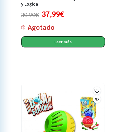
y Logica
37,99
€
39,99
€
Agotado
Leer más