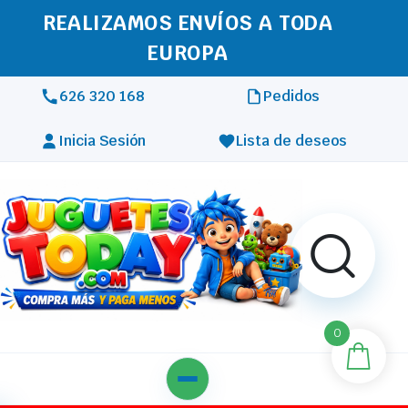
REALIZAMOS ENVÍOS A TODA
EUROPA
626 320 168
Pedidos
Inicia Sesión
Lista de deseos
0