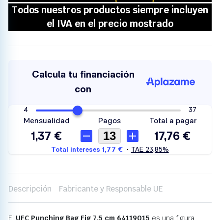
Descripción
Fabricante y Responsable UE
El
UFC Punching Bag Fig 7.5 cm 64119015
es una figura