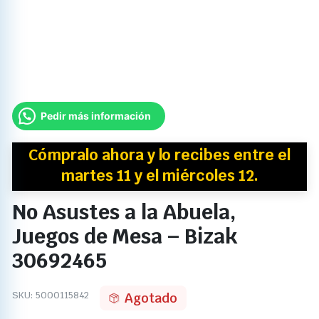
Pedir más información
Cómpralo ahora y
lo recibes
entre el
martes 11 y el miércoles 12.
No Asustes a la Abuela,
Juegos de Mesa – Bizak
30692465
SKU:
5000115842
Agotado