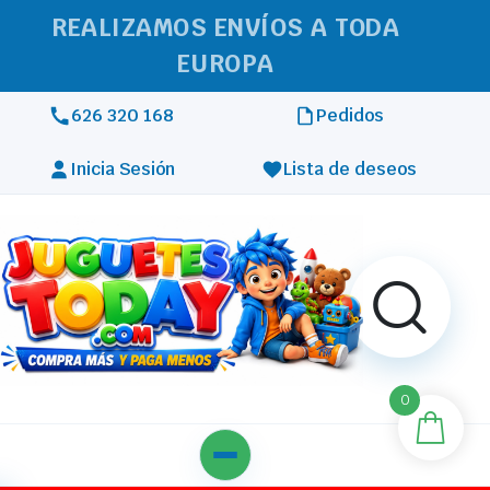
REALIZAMOS ENVÍOS A TODA
EUROPA
626 320 168
Pedidos
Inicia Sesión
Lista de deseos
0