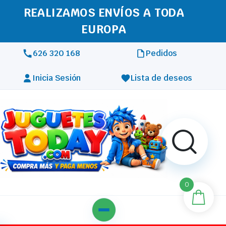
REALIZAMOS ENVÍOS A TODA
EUROPA
626 320 168
Pedidos
Inicia Sesión
Lista de deseos
0