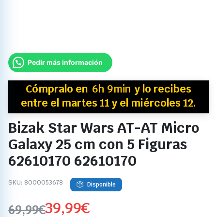
Pedir más información
Cómpralo en
6h 9min
y
lo recibes
entre el martes 11 y el miércoles 12.
Bizak Star Wars AT-AT Micro
Galaxy 25 cm con 5 Figuras
62610170 62610170
SKU:
8000053678
Disponible
39,99
€
69,99
€