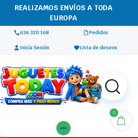
REALIZAMOS ENVÍOS A TODA
EUROPA
626 320 168
Pedidos
Inicia Sesión
Lista de deseos
0