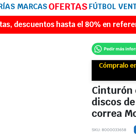
OFERTAS
RÍAS
MARCAS
FÚTBOL
VEN
tas, descuentos hasta el 80% en refere
Pedir más info
Cómpralo e
Cinturón 
discos de
correa Mo
SKU:
8000033658