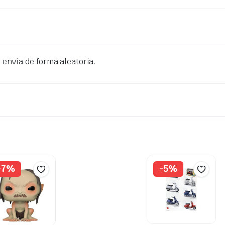
e envía de forma aleatoria.
-7%
-5%