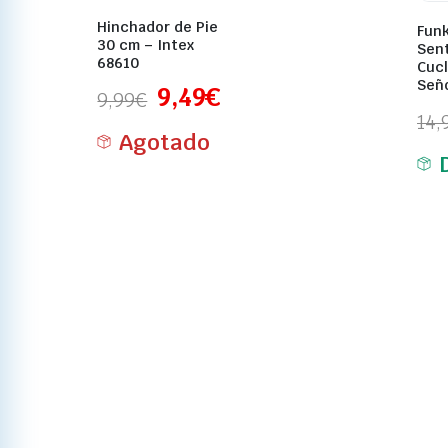
Hinchador de Pie
Fun
30 cm – Intex
Sen
68610
Cucl
Seño
9,49
€
9,99
€
14,
Agotado