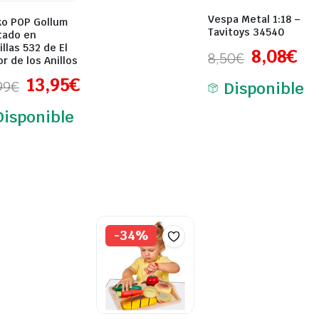
Vespa Metal 1:18 –
ko POP Gollum
Tavitoys 34540
tado en
illas 532 de El
8,08
€
8,50
€
r de los Anillos
13,95
€
99
€
Disponible
Disponible
-34%