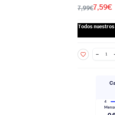
7,59
€
7,99
€