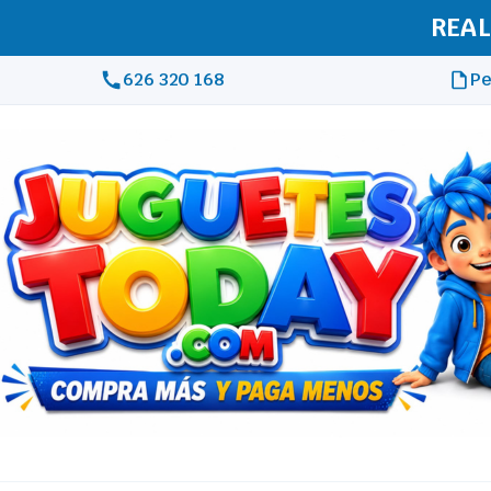
REAL
626 320 168
Pe