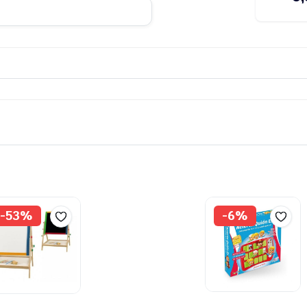
-53%
-6%