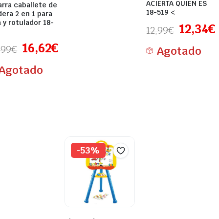
ACIERTA QUIEN ES
arra caballete de
18-519 <
era 2 en 1 para
a y rotulador 18-
12,34
€
12,99
€
16,62
€
,99
€
Agotado
Agotado
-53%