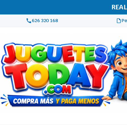
REAL
626 320 168
Pe