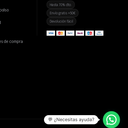
Hasta 70% dto.
bolso
Envío gratis +50€
Devolución fácil
d
es de compra
💬 ¿Necesitas ayuda?