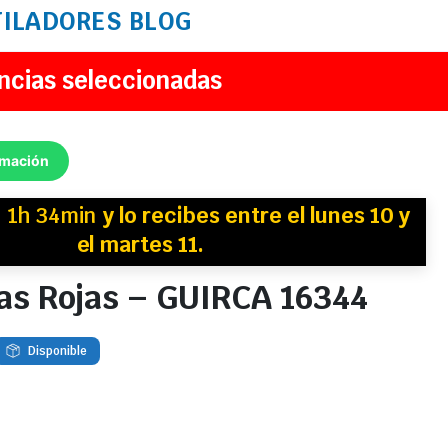
TILADORES
BLOG
ncias seleccionadas
rmación
n
1h 34min
y
lo recibes
entre el lunes 10 y
el martes 11.
as Rojas – GUIRCA 16344
Disponible