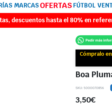
OFERTAS
RÍAS
MARCAS
FÚTBOL
VEN
tas, descuentos hasta el 80% en refere
Pedir más info
Cómpralo e
Boa Plum
SKU:
5000070856
3,50
€