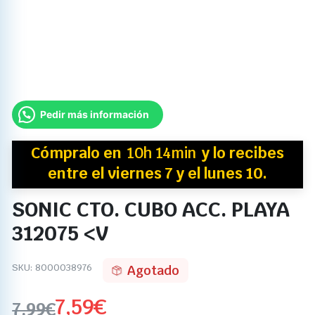
Pedir más información
Cómpralo en
10h 14min
y
lo recibes
entre el viernes 7 y el lunes 10.
SONIC CTO. CUBO ACC. PLAYA
312075 <V
SKU:
8000038976
Agotado
7,59
€
7,99
€