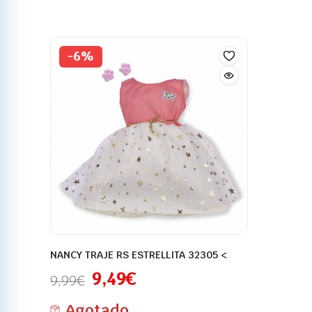
-6%
NANCY TRAJE RS ESTRELLITA 32305 <
9,49
€
9,99
€
Agotado