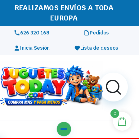
REALIZAMOS ENVÍOS A TODA
EUROPA
626 320 168
Pedidos
Inicia Sesión
Lista de deseos
0