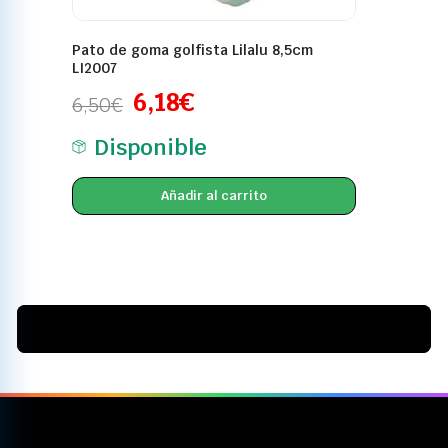
Pato de goma golfista Lilalu 8,5cm
LI2007
6,18
€
6,50
€
Disponible
Añadir al carrito