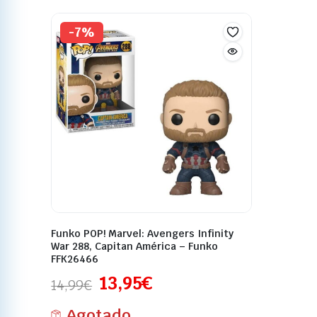
-7%
Funko POP! Marvel: Avengers Infinity
War 288, Capitan América – Funko
FFK26466
13,95
€
14,99
€
Agotado