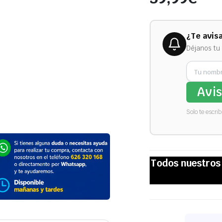
¿Te avis
Déjanos tu 
Avi
Solo te escri