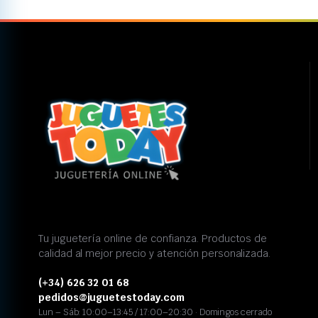
Tu juguetería online de confianza. Productos de
calidad al mejor precio y atención personalizada.
(+34) 626 32 01 68
pedidos@juguetestoday.com
Lun – Sáb: 10:00–13:45 / 17:00–20:30 · Domingos cerrado