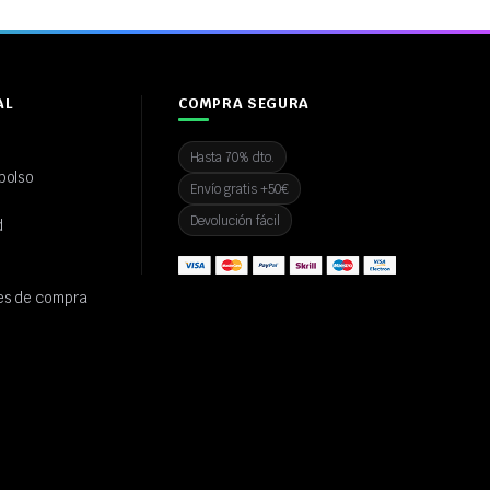
AL
COMPRA SEGURA
Hasta 70% dto.
bolso
Envío gratis +50€
Devolución fácil
d
es de compra