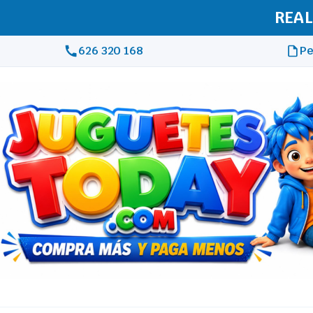
REAL
626 320 168
Pe