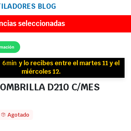
TILADORES
BLOG
ncias seleccionadas
rmación
n
6min
y
lo recibes
entre el martes 11 y el
miércoles 12.
OMBRILLA D210 C/MES
Agotado