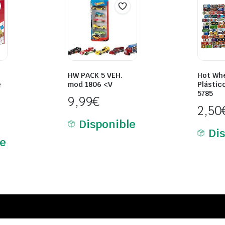
HW PACK 5 VEH.
Hot Wh
e
mod 1806 <V
Plástic
5785
9,99
€
2,50
Disponible
Di
le