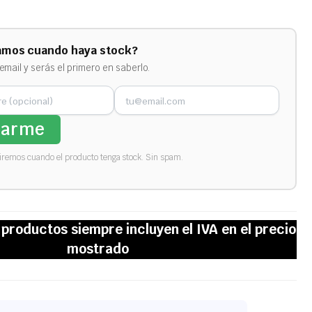
amos cuando haya stock?
email y serás el primero en saberlo.
sarme
biremos cuando el producto tenga stock. Sin spam.