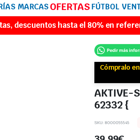
OFERTAS
RÍAS
MARCAS
FÚTBOL
VEN
tas, descuentos hasta el 80% en refere
Pedir más info
Cómpralo e
AKTIVE-S
62332 {
SKU:
8000055545
39,99
€