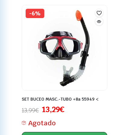
-6%
SET BUCEO MASC.-TUBO +8a 55949 <
13,29
€
13,99
€
Agotado