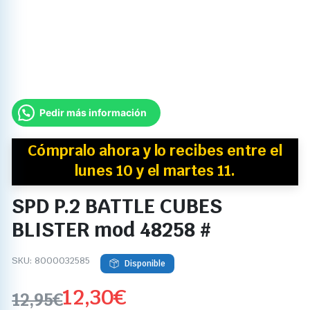
Pedir más información
Cómpralo ahora y
lo recibes
entre el
lunes 10 y el martes 11.
SPD P.2 BATTLE CUBES
BLISTER mod 48258 #
SKU:
8000032585
Disponible
12,30
€
12,95
€