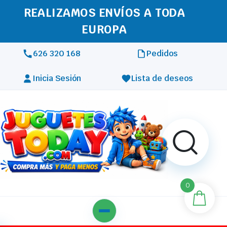
REALIZAMOS ENVÍOS A TODA
EUROPA
626 320 168
Pedidos
Inicia Sesión
Lista de deseos
0