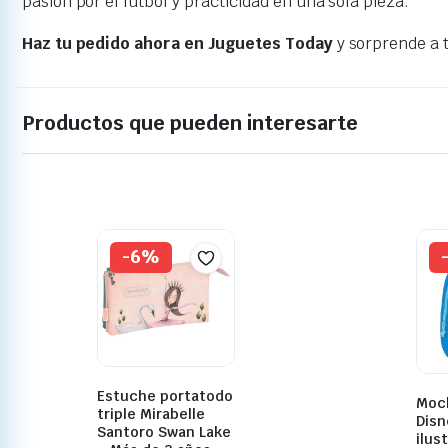
pasión por el fútbol y practicidad en una sola pieza.
Haz tu pedido ahora en Juguetes Today
y sorprende a 
Productos que pueden interesarte
-6%
Estuche portatodo
Moch
triple Mirabelle
Disn
Santoro Swan Lake
ilus