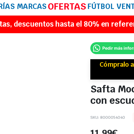
OFERTAS
RÍAS
MARCAS
FÚTBOL
VEN
tas, descuentos hasta el 80% en refere
Pedir más info
Cómpralo a
Safta Moc
con escu
SKU:
8000054040
11,99
€