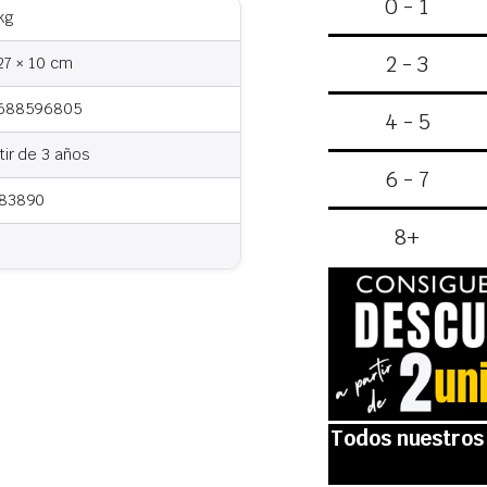
0 - 1
kg
2 - 3
27 × 10 cm
688596805
4 - 5
tir de 3 años
6 - 7
83890
8+