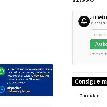
¿Te avis
Déjanos tu 
Avi
Solo te escri
Consigue m
Cantidad