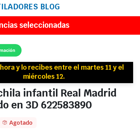
TILADORES
BLOG
ncias seleccionadas
rmación
hora y
lo recibes
entre el martes 11 y el
miércoles 12.
hila infantil Real Madrid
do en 3D 622583890
Agotado