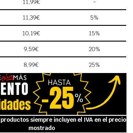
11,99
€
-
11,39
€
5%
10,19
€
15%
9,59
€
20%
8,99
€
25%