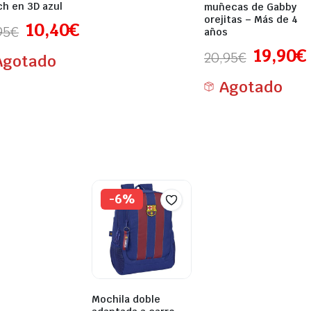
ch en 3D azul
muñecas de Gabby
orejitas – Más de 4
10,40
€
95
€
años
19,90
€
20,95
€
Agotado
Agotado
-6%
Mochila doble