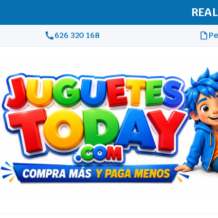
REAL
626 320 168
Pe