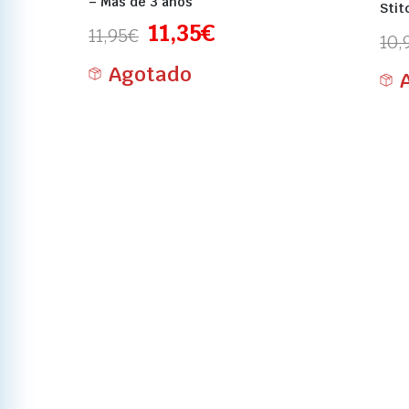
– Más de 3 años
Stit
11,35
€
11,95
€
10,
Agotado