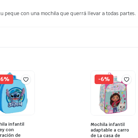
tu peque con una mochila que querrá llevar a todas partes.
-6%
-6%
ila infantil
Mochila infantil
ey con
adaptable a carro
tración de
de La casa de