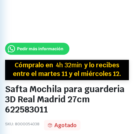
Pedir más información
Cómpralo en
4h 32min
y
lo recibes
entre el martes 11 y el miércoles 12.
Safta Mochila para guarderia
3D Real Madrid 27cm
622583011
SKU:
8000054038
Agotado