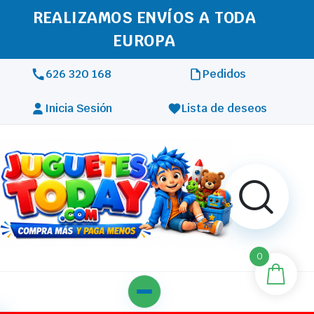
REALIZAMOS ENVÍOS A TODA
EUROPA
626 320 168
Pedidos
Inicia Sesión
Lista de deseos
0