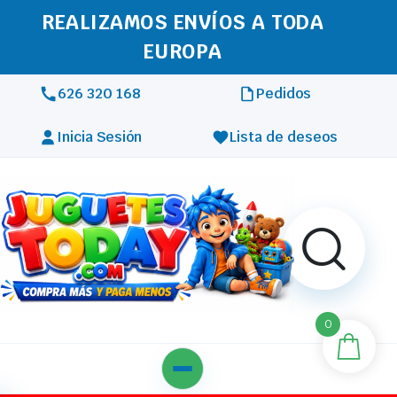
REALIZAMOS ENVÍOS A TODA
EUROPA
626 320 168
Pedidos
Inicia Sesión
Lista de deseos
0