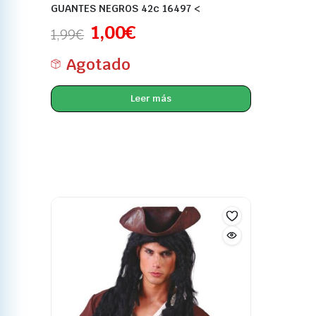
GUANTES NEGROS 42c 16497 <
1,00
€
1,99
€
Agotado
Leer más