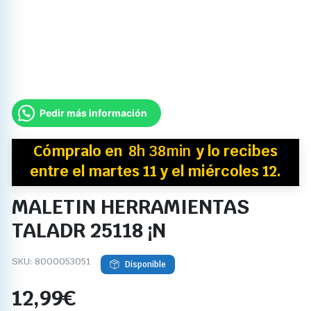
Pedir más información
Cómpralo en
8h 38min
y
lo recibes
entre el martes 11 y el miércoles 12.
MALETIN HERRAMIENTAS
TALADR 25118 ¡N
SKU:
8000053051
Disponible
12,99
€