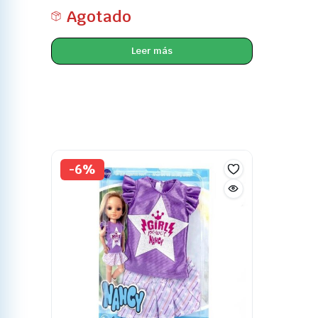
Agotado
Leer más
-6%