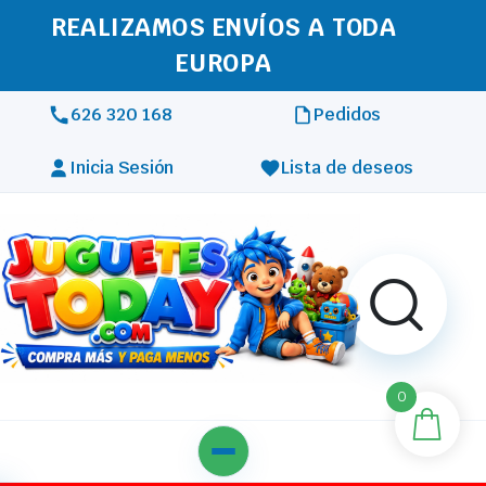
REALIZAMOS ENVÍOS A TODA
EUROPA
626 320 168
Pedidos
Inicia Sesión
Lista de deseos
0