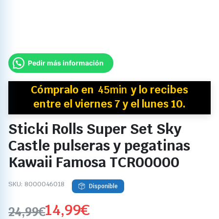
Pedir más información
Cómpralo en
45min
y
lo recibes
entre el viernes 7 y el lunes 10.
Sticki Rolls Super Set Sky
Castle pulseras y pegatinas
Kawaii Famosa TCR00000
SKU:
8000046018
Disponible
14,99
€
24,99
€