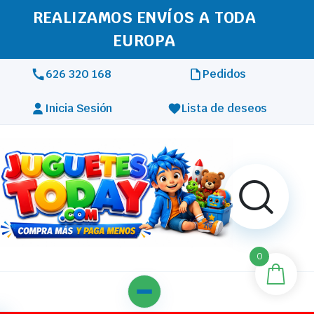
REALIZAMOS ENVÍOS A TODA
EUROPA
626 320 168
Pedidos
Inicia Sesión
Lista de deseos
0