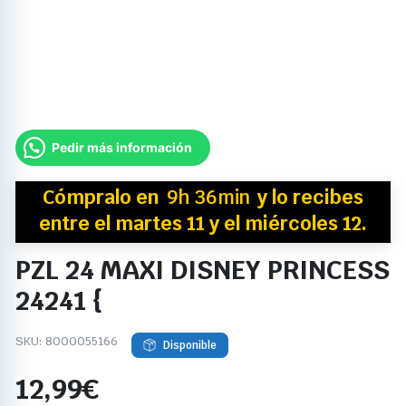
Pedir más información
Cómpralo en
9h 36min
y
lo recibes
entre el martes 11 y el miércoles 12.
PZL 24 MAXI DISNEY PRINCESS
24241 {
SKU:
8000055166
Disponible
12,99
€