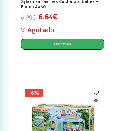
Sylvanian Families Cochecito bebés –
Epoch 4460
6,64
€
6,99
€
Agotado
Leer más
-6%