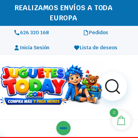
REALIZAMOS ENVÍOS A TODA
EUROPA
626 320 168
Pedidos
Inicia Sesión
Lista de deseos
0