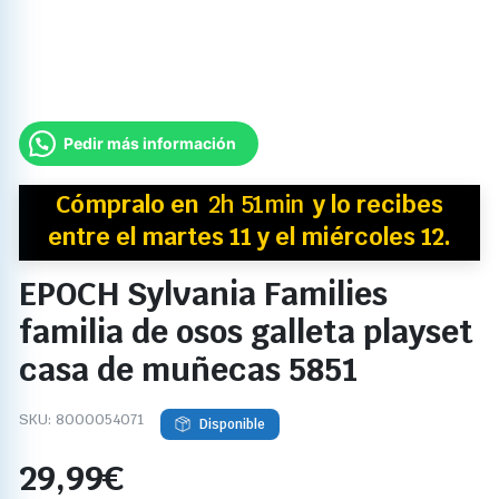
Pedir más información
Cómpralo en
2h 51min
y
lo recibes
entre el martes 11 y el miércoles 12.
EPOCH Sylvania Families
familia de osos galleta playset
casa de muñecas 5851
SKU:
8000054071
Disponible
29,99
€