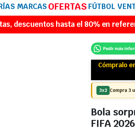
OFERTAS
RÍAS
MARCAS
FÚTBOL
VEN
tas, descuentos hasta el 80% en refere
Pedir más info
Cómpralo e
3x2
Compra 3 u
Bola sorp
FIFA 2026