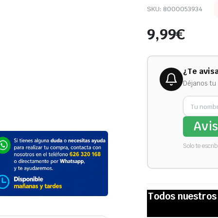
SKU:
8000053934
9,99
€
¿Te avis
Déjanos tu 
Avi
Solo te escri