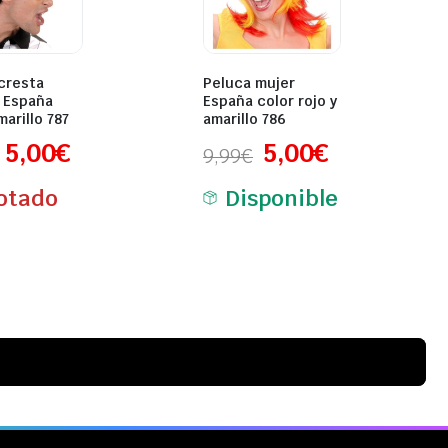
cresta
Peluca mujer
 España
España color rojo y
marillo 787
amarillo 786
5,00
€
5,00
€
9,99
€
otado
Disponible