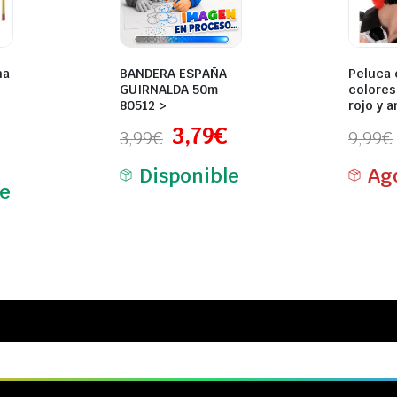
ña
BANDERA ESPAÑA
Peluca 
GUIRNALDA 50m
colores
80512 >
rojo y a
3,79
€
3,99
€
9,99
€
Disponible
Ag
le