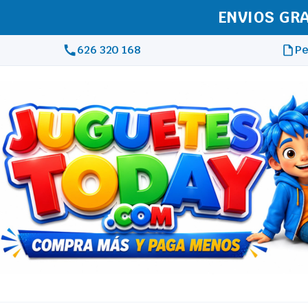
REAL
626 320 168
Pe