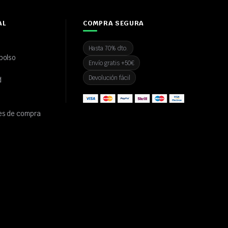
AL
COMPRA SEGURA
Hasta 70% dto.
bolso
Envío gratis +50€
Devolución fácil
d
es de compra