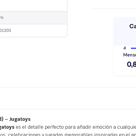
cm
51201
d) – Jugatoys
gatoys
es el detalle perfecto para añadir emoción a cualq
os, celebraciones y jugadas memorables inspiradas en el am