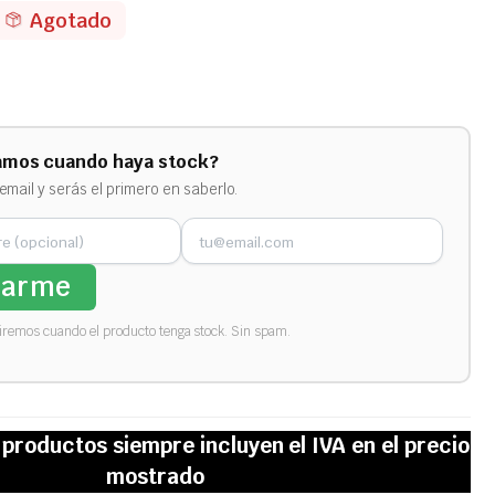
Agotado
amos cuando haya stock?
email y serás el primero en saberlo.
sarme
biremos cuando el producto tenga stock. Sin spam.