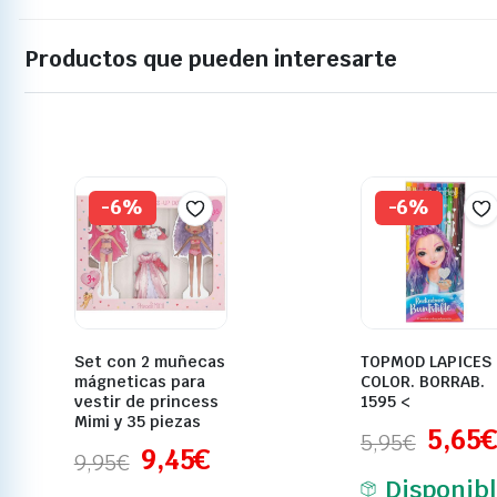
Productos que pueden interesarte
-6%
-6%
Set con 2 muñecas
TOPMOD LAPICES
mágneticas para
COLOR. BORRAB.
vestir de princess
1595 <
Mimi y 35 piezas
5,65
€
5,95
€
9,45
€
9,95
€
Disponib