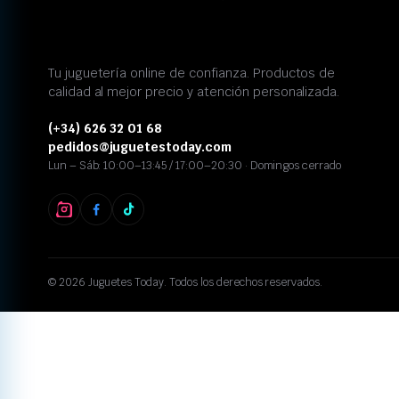
Tu juguetería online de confianza. Productos de
calidad al mejor precio y atención personalizada.
(+34) 626 32 01 68
pedidos@juguetestoday.com
Lun – Sáb: 10:00–13:45 / 17:00–20:30 · Domingos cerrado
© 2026 Juguetes Today. Todos los derechos reservados.