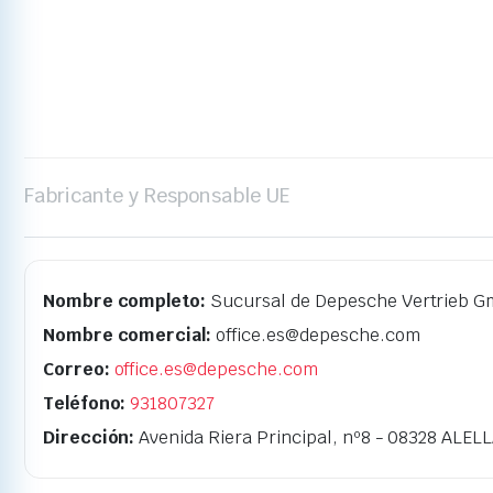
Fabricante y Responsable UE
Nombre completo:
Sucursal de Depesche Vertrieb G
Nombre comercial:
office.es@depesche.com
Correo:
office.es@depesche.com
Teléfono:
931807327
Dirección:
Avenida Riera Principal, nº8 - 08328 ALEL