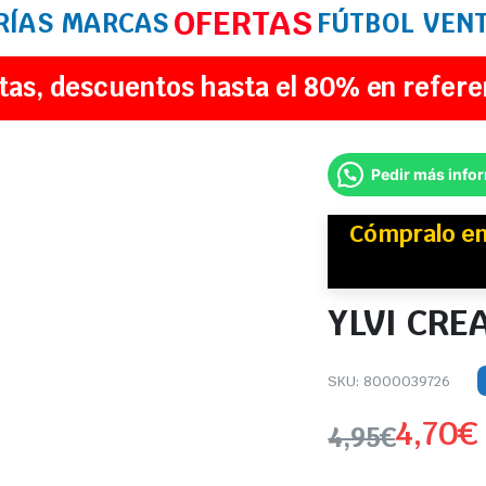
OFERTAS
RÍAS
MARCAS
FÚTBOL
VEN
tas, descuentos hasta el 80% en refere
Pedir más info
Cómpralo e
YLVI CRE
SKU:
8000039726
4,70
€
4,95
€