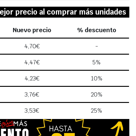
ejor precio al comprar más unidades
Nuevo precio
% descuento
4,70
€
-
4,47
€
5%
4,23
€
10%
3,76
€
20%
3,53
€
25%