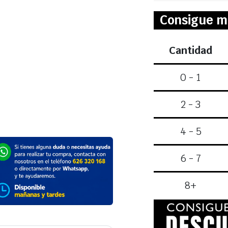
Consigue m
Cantidad
0 - 1
2 - 3
4 - 5
6 - 7
8+