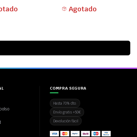
otado
Agotado
AL
COMPRA SEGURA
Hasta 70% dto.
bolso
Envío gratis +50€
Devolución fácil
d