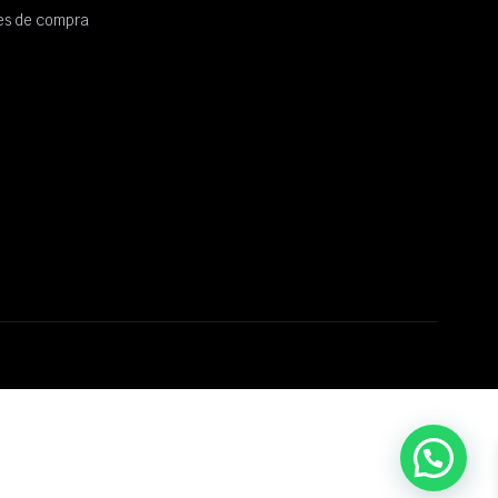
es de compra
💬 ¿Necesitas ayuda?