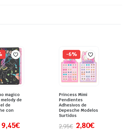
%
-6%
no magico
Princess Mimi
 melody de
Pendientes
el de
Adhesivos de
he con
Depesche Modelos
Surtidos
9,45
€
2,80
€
2,95
€