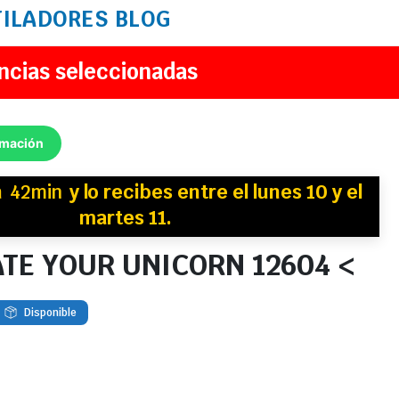
TILADORES
BLOG
ncias seleccionadas
rmación
n
42min
y
lo recibes
entre el lunes 10 y el
martes 11.
ATE YOUR UNICORN 12604 <
Disponible