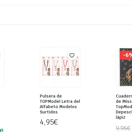
-6
Pulsera de
Cuader
TOPModel Letra del
de Miss
Alfabeto Modelos
TopMod
Surtidos
Depesc
lápiz
4,95
€
9,95
€
le