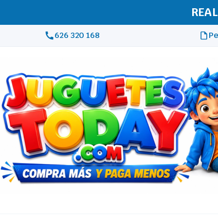
REAL
626 320 168
Pe