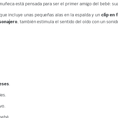
uñeca está pensada para ser el primer amigo del bebé: suave
 que incluye unas pequeñas alas en la espalda y un
clip en 
 sonajero
, también estimula el sentido del oído con un soni
eses
.
ies.
vo.
 bebé.