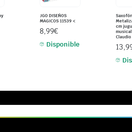
by
JGO DISEÑOS
Saxofó
MAGICOS 11539 <
Metaliz
cm jug
8,99
€
musical
Claudio
Disponible
13,9
Di