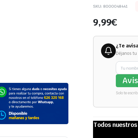
SKU:
8000048441
9,99
€
¿Te avis
Déjanos tu 
Avi
Solo te escri