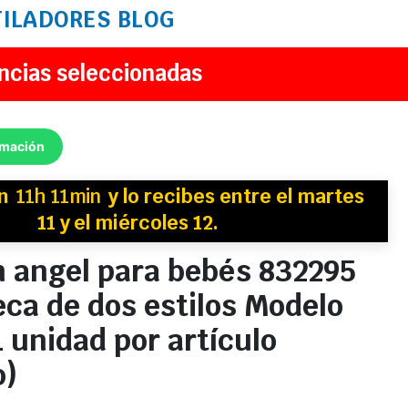
TILADORES
BLOG
ncias seleccionadas
rmación
en
11h 11min
y
lo recibes
entre el martes
11 y el miércoles 12.
n angel para bebés 832295
ca de dos estilos Modelo
1 unidad por artículo
o)