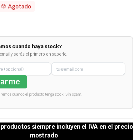
Agotado
amos cuando haya stock?
email y serás el primero en saberlo.
sarme
biremos cuando el producto tenga stock. Sin spam.