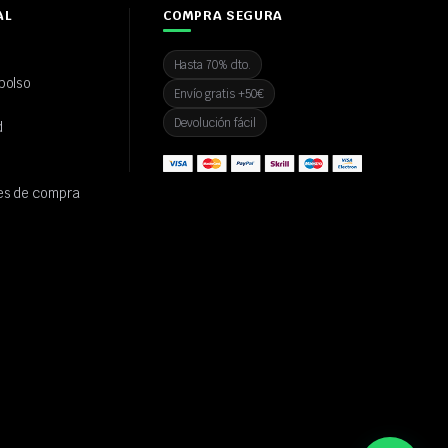
AL
COMPRA SEGURA
Hasta 70% dto.
bolso
Envío gratis +50€
Devolución fácil
d
es de compra