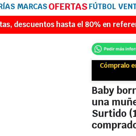
OFERTAS
RÍAS
MARCAS
FÚTBOL
VEN
tas, descuentos hasta el 80% en refere
Pedir más info
Cómpralo 
Baby bor
una muñe
Surtido (
comprad