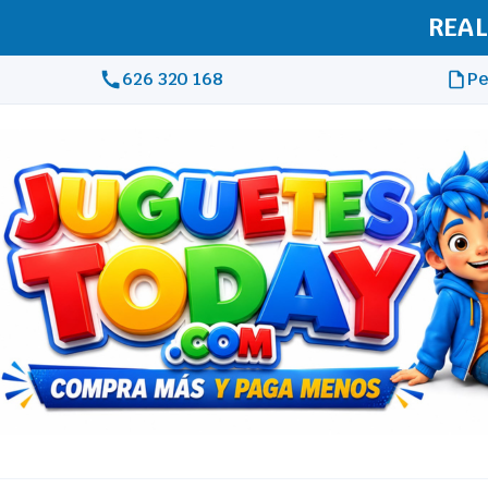
REAL
626 320 168
Pe