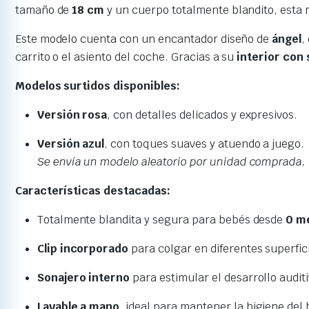
tamaño de
18 cm
y un cuerpo totalmente blandito, esta m
Este modelo cuenta con un encantador diseño de
ángel
,
carrito o el asiento del coche. Gracias a su
interior con
Modelos surtidos disponibles:
Versión rosa
, con detalles delicados y expresivos.
Versión azul
, con toques suaves y atuendo a juego.
Se envía un modelo aleatorio por unidad comprada.
Características destacadas:
Totalmente blandita y segura para bebés desde
0 m
Clip incorporado
para colgar en diferentes superfic
Sonajero interno
para estimular el desarrollo auditi
Lavable a mano
, ideal para mantener la higiene del