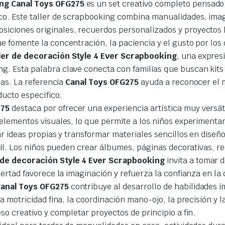
ing Canal Toys OFG275
es un set creativo completo pensado 
co. Este taller de scrapbooking combina manualidades, imagi
iciones originales, recuerdos personalizados y proyectos ll
e fomente la concentración, la paciencia y el gusto por los 
ler de decoración Style 4 Ever Scrapbooking
, una expres
g. Esta palabra clave conecta con familias que buscan kits 
las. La referencia
Canal Toys OFG275
ayuda a reconocer el m
ducto específico.
275
destaca por ofrecer una experiencia artística muy versát
 elementos visuales, lo que permite a los niños experimenta
ar ideas propias y transformar materiales sencillos en diseñ
ntil. Los niños pueden crear álbumes, páginas decorativas, r
 de decoración Style 4 Ever Scrapbooking
invita a tomar 
ibertad favorece la imaginación y refuerza la confianza en l
Canal Toys OFG275
contribuye al desarrollo de habilidades 
la motricidad fina, la coordinación mano-ojo, la precisión y
so creativo y completar proyectos de principio a fin.