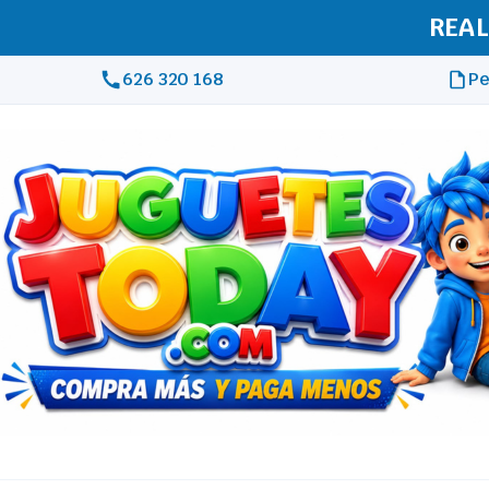
REAL
626 320 168
Pe