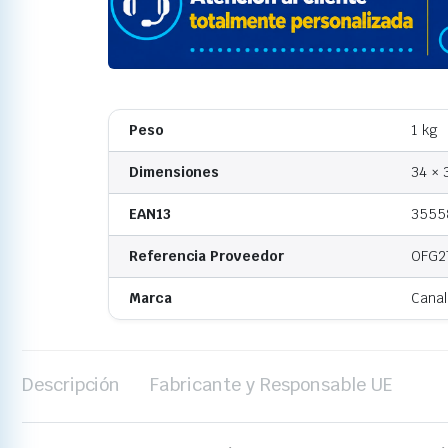
Peso
1 kg
Dimensiones
34 × 
EAN13
3555
Referencia Proveedor
OFG2
Marca
Canal
Descripción
Fabricante y Responsable UE