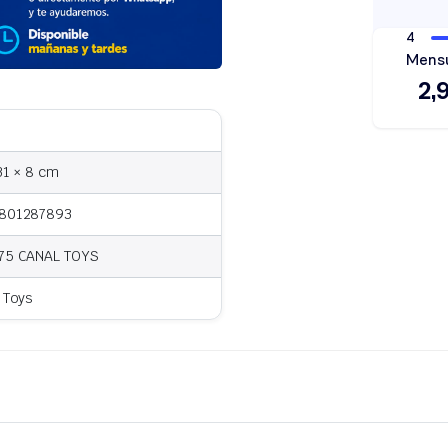
31 × 8 cm
801287893
75 CANAL TOYS
 Toys