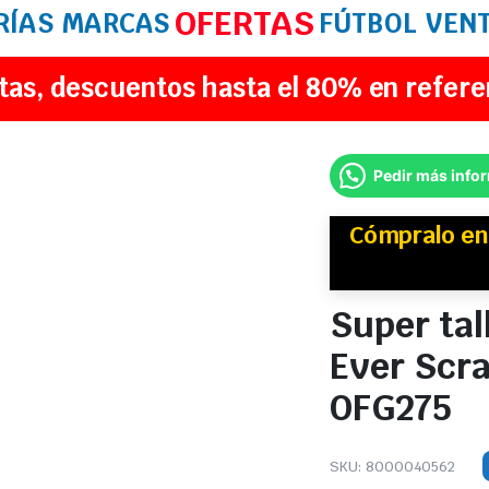
OFERTAS
RÍAS
MARCAS
FÚTBOL
VEN
tas, descuentos hasta el 80% en refere
Pedir más info
Cómpralo e
Super tal
Ever Scr
OFG275
SKU:
8000040562