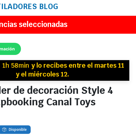
TILADORES
BLOG
ncias seleccionadas
rmación
n
1h 58min
y
lo recibes
entre el martes 11
y el miércoles 12.
ler de decoración Style 4
apbooking Canal Toys
Disponible