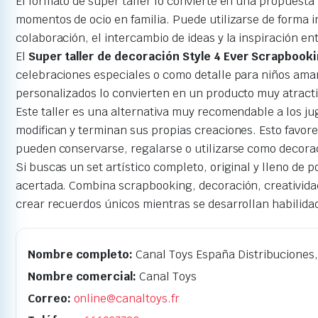
El formato de super taller lo convierte en una propuesta
momentos de ocio en familia. Puede utilizarse de forma 
colaboración, el intercambio de ideas y la inspiración ent
El
Super taller de decoración Style 4 Ever Scrapbook
celebraciones especiales o como detalle para niños aman
personalizados lo convierten en un producto muy atracti
Este taller es una alternativa muy recomendable a los ju
modifican y terminan sus propias creaciones. Esto favorec
pueden conservarse, regalarse o utilizarse como decora
Si buscas un set artístico completo, original y lleno de p
acertada. Combina scrapbooking, decoración, creatividad
crear recuerdos únicos mientras se desarrollan habilidad
Nombre completo:
Canal Toys España Distribuciones,
Nombre comercial:
Canal Toys
Correo:
online@canaltoys.fr