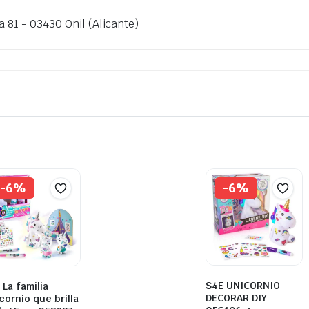
 81 - 03430 Onil (Alicante)
-6%
-6%
S4E UNICORNIO
 La familia
DECORAR DIY
cornio que brilla