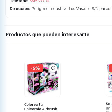
Teléfono:
666927730
Dirección:
Polígono Industrial Los Vasalos S/N parcela
Productos que pueden interesarte
-6%
Set
Colorea tu
Uni
unicornio Airbrush