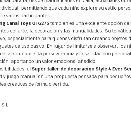
 ideal para tardes de manualidades en casa, actividades dur
individual, permitiendo que cada niño explore su estilo per
re varios participantes.
ing Canal Toys OFG275
también es una excelente opción de
tes del arte, la decoración y las manualidades. Su temática
vo, especialmente para quienes disfrutan creando objetos d
guetes de uso pasivo. En lugar de limitarse a observar, los 
e la autonomía, la perseverancia y la satisfacción personal 
ción, aportando un valor emocional añadido.
osibilidades, el
Super taller de decoración Style 4 Ever S
 y juego manual en una propuesta pensada para pequeños art
es creativas de forma divertida.
 S.L.