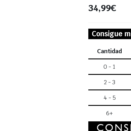
34,99
€
Consigue m
Cantidad
0 - 1
2 - 3
4 - 5
6+