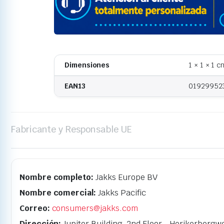
Dimensiones
1 × 1 × 1 c
EAN13
01929952
Fabricante y Responsable UE
Nombre completo:
Jakks Europe BV
Nombre comercial:
Jakks Pacific
Correo:
consumers@jakks.com
Dirección:
Jupiter Building, 2nd Floor - Herikerbergw