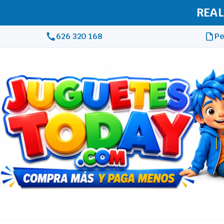
REAL
626 320 168
Pe