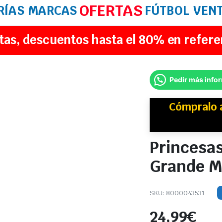
OFERTAS
RÍAS
MARCAS
FÚTBOL
VEN
tas, descuentos hasta el 80% en refere
Pedir más info
Cómpralo 
Princesas
Grande M
SKU:
8000043531
24,99
€