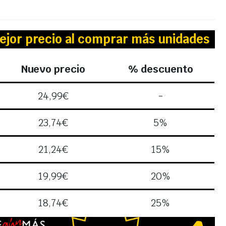
ejor precio al comprar más unidades
Nuevo precio
% descuento
24,99
€
-
23,74
€
5%
21,24
€
15%
19,99
€
20%
18,74
€
25%