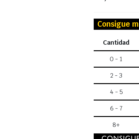
Consigue m
Cantidad
0 - 1
2 - 3
4 - 5
6 - 7
8+