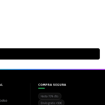
AL
COMPRA SEGURA
Hasta 70% dto.
bolso
Envío gratis +50€