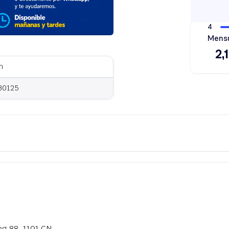
m
30125
eg 88, 1101 CN