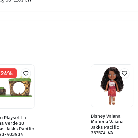
-24%
Disney Vaiana
c Playset La
Muñeca Vaiana
na Verde 10
Jakks Pacific
as Jakks Pacific
237574-VAI
93-403934