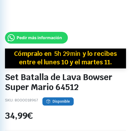
Pedir más información
Cómpralo en
5h 29min
y
lo recibes
entre el lunes 10 y el martes 11.
Set Batalla de Lava Bowser
Super Mario 64512
SKU:
8000018967
Disponible
34,99
€