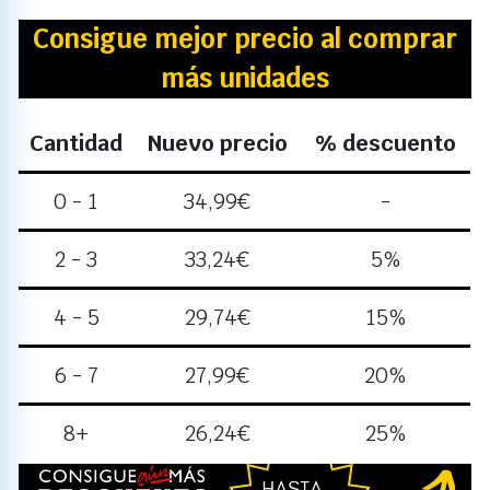
Consigue mejor precio al comprar
más unidades
Cantidad
Nuevo precio
% descuento
0 - 1
34,99
€
-
2 - 3
33,24
€
5%
4 - 5
29,74
€
15%
6 - 7
27,99
€
20%
8+
26,24
€
25%