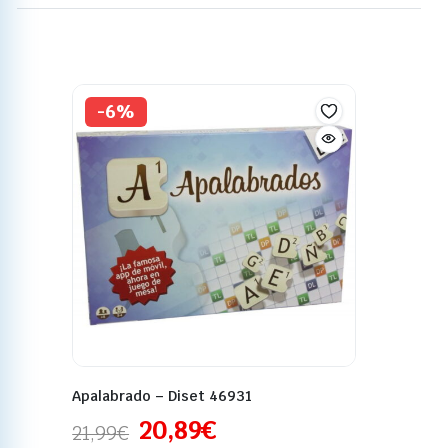
-6%
Apalabrado – Diset 46931
20,89
€
21,99
€