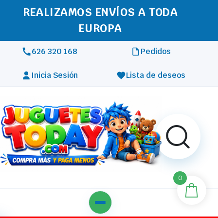
REALIZAMOS ENVÍOS A TODA
EUROPA
626 320 168
Pedidos
Inicia Sesión
Lista de deseos
0