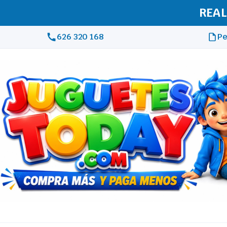
REAL
626 320 168
Pe