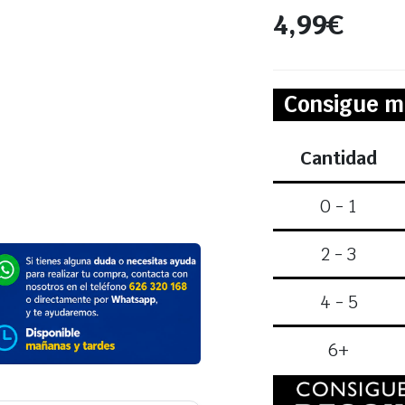
4,99
€
Consigue m
Cantidad
0 - 1
2 - 3
4 - 5
6+