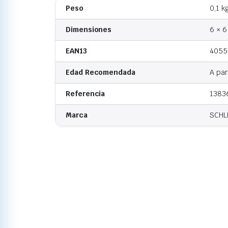
Peso
0,1 k
Dimensiones
6 × 6
EAN13
4055
Edad Recomendada
A par
Referencia
1383
Marca
SCHL