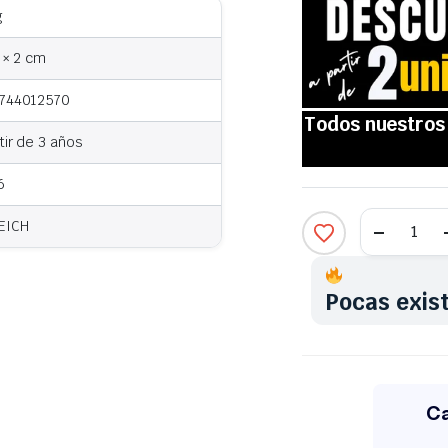
g
 × 2 cm
744012570
tir de 3 años
6
EICH
Pocas exis