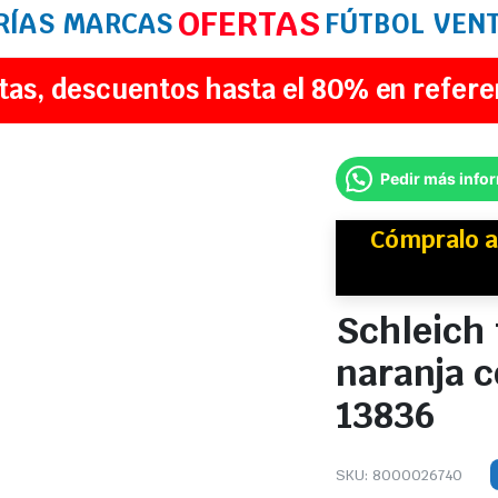
OFERTAS
RÍAS
MARCAS
FÚTBOL
VEN
tas, descuentos hasta el 80% en refere
Pedir más info
Cómpralo a
Schleich 
naranja c
13836
SKU:
8000026740