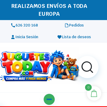
REALIZAMOS ENVÍOS A TODA
EUROPA
626 320 168
Pedidos
Inicia Sesión
Lista de deseos
0