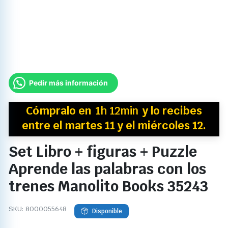
Pedir más información
Cómpralo en
1h 12min
y
lo recibes
entre el martes 11 y el miércoles 12.
Set Libro + figuras + Puzzle
Aprende las palabras con los
trenes Manolito Books 35243
SKU:
8000055648
Disponible