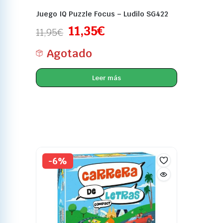
Juego IQ Puzzle Focus – Ludilo SG422
11,35
€
11,95
€
Agotado
Leer más
-6%