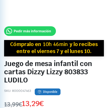
Pedir más información
Cómpralo en
10h 46min
y
lo recibes
entre el viernes 7 y el lunes 10.
Juego de mesa infantil con
cartas Dizzy Lizzy 803833
LUDILO
SKU:
8000047463
Disponible
13,29
€
13,99
€