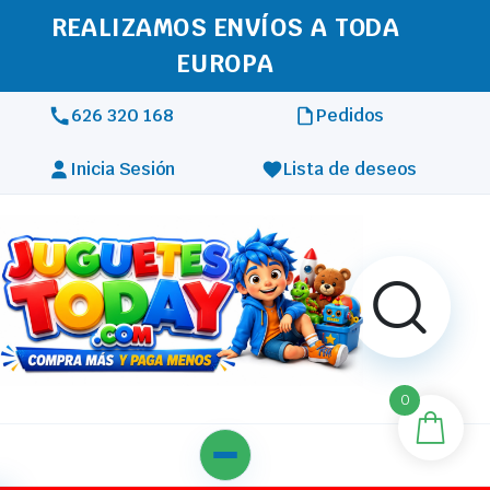
REALIZAMOS ENVÍOS A TODA
EUROPA
626 320 168
Pedidos
Inicia Sesión
Lista de deseos
0