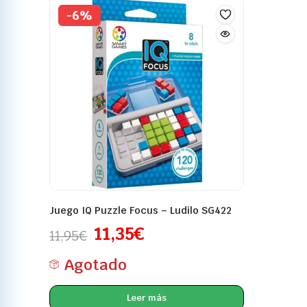
-6%
Juego IQ Puzzle Focus – Ludilo SG422
11,35
€
11,95
€
Agotado
Leer más