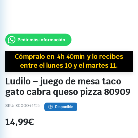
Pedir más información
Cómpralo en
4h 40min
y
lo recibes
entre el lunes 10 y el martes 11.
Ludilo – juego de mesa taco
gato cabra queso pizza 80909
SKU:
8000044425
Disponible
14,99
€