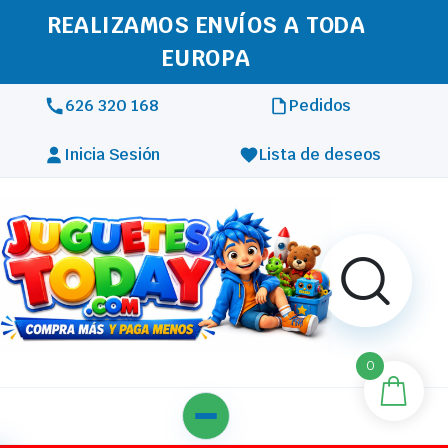
REALIZAMOS ENVÍOS A TODA
EUROPA
626 320 168
Pedidos
Inicia Sesión
Lista de deseos
0