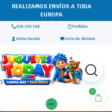
REALIZAMOS ENVÍOS A TODA
EUROPA
626 320 168
Pedidos
Inicia Sesión
Lista de deseos
0