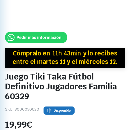
Pedir más información
Cómpralo en
11h 43min
y
lo recibes
entre el martes 11 y el miércoles 12.
Juego Tiki Taka Fútbol
Definitivo Jugadores Familia
60329
SKU:
8000050020
Disponible
19,99
€