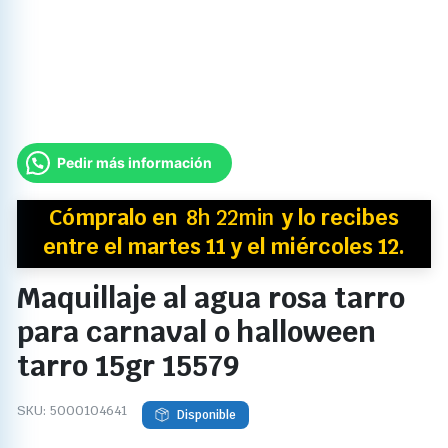
Pedir más información
Cómpralo en
8h 22min
y
lo recibes
entre el martes 11 y el miércoles 12.
Maquillaje al agua rosa tarro
para carnaval o halloween
tarro 15gr 15579
SKU:
5000104641
Disponible