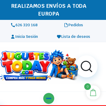
REALIZAMOS ENVÍOS A TODA
EUROPA
626 320 168
Pedidos
Inicia Sesión
Lista de deseos
0