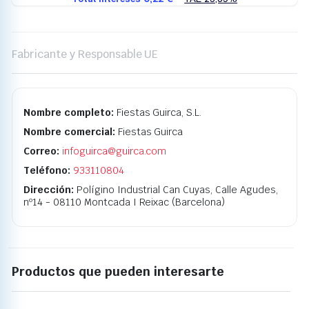
Fabricante y Responsable UE
Nombre completo:
Fiestas Guirca, S.L.
Nombre comercial:
Fiestas Guirca
Correo:
infoguirca@guirca.com
Teléfono:
933110804
Dirección:
Polígino Industrial Can Cuyas, Calle Agudes,
nº14 - 08110 Montcada I Reixac (Barcelona)
Productos que pueden interesarte