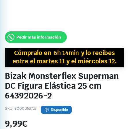
Pedir más información
Cómpralo en
6h 14min
y
lo recibes
entre el martes 11 y el miércoles 12.
Bizak Monsterflex Superman
DC Figura Elástica 25 cm
64392026-2
SKU:
8000053727
Disponible
9,99
€