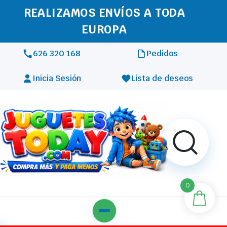
REALIZAMOS ENVÍOS A TODA
EUROPA
626 320 168
Pedidos
Inicia Sesión
Lista de deseos
0