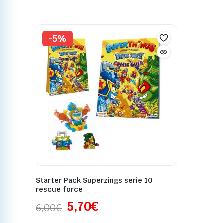
-5%
Starter Pack Superzings serie 10
rescue force
5,70
€
6,00
€