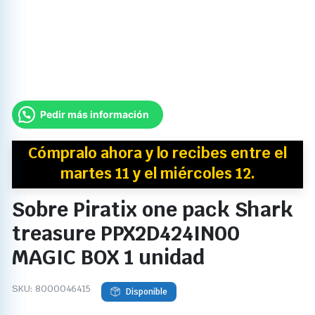
Pedir más información
Cómpralo ahora y
lo recibes
entre el
martes 11 y el miércoles 12.
Sobre Piratix one pack Shark
treasure PPX2D424IN00
MAGIC BOX 1 unidad
SKU:
8000046415
Disponible