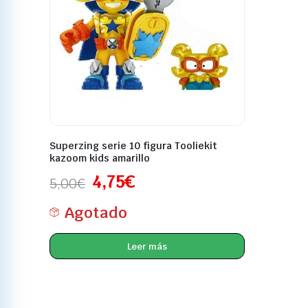
Superzing serie 10 figura Tooliekit
kazoom kids amarillo
4,75
€
5,00
€
Agotado
Leer más