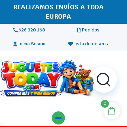
REALIZAMOS ENVÍOS A TODA
EUROPA
626 320 168
Pedidos
Inicia Sesión
Lista de deseos
0