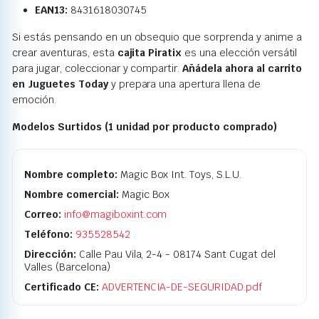
EAN13:
8431618030745
Si estás pensando en un obsequio que sorprenda y anime a
crear aventuras, esta
cajita Piratix
es una elección versátil
para jugar, coleccionar y compartir.
Añádela ahora al carrito
en Juguetes Today
y prepara una apertura llena de
emoción.
Modelos Surtidos (1 unidad por producto comprado)
Nombre completo:
Magic Box Int. Toys, S.L.U.
Nombre comercial:
Magic Box
Correo:
info@magiboxint.com
Teléfono:
935528542
Dirección:
Calle Pau Vila, 2-4 - 08174 Sant Cugat del
Valles (Barcelona)
Certificado CE:
ADVERTENCIA-DE-SEGURIDAD.pdf