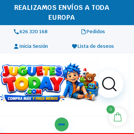
REALIZAMOS ENVÍOS A TODA
EUROPA
626 320 168
Pedidos
Inicia Sesión
Lista de deseos
0