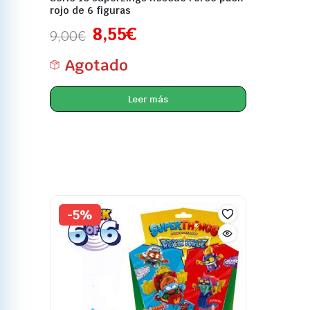
rojo de 6 figuras
8,55
€
9,00
€
Agotado
Leer más
-5%