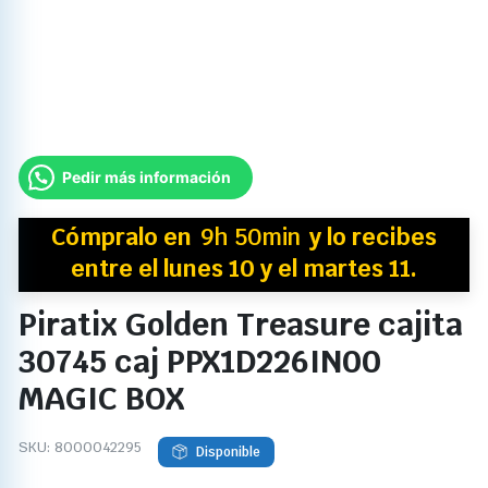
Pedir más información
Cómpralo en
9h 50min
y
lo recibes
entre el lunes 10 y el martes 11.
Piratix Golden Treasure cajita
30745 caj PPX1D226IN00
MAGIC BOX
SKU:
8000042295
Disponible