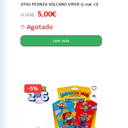
STHs PEONZA VOLCANO VIPER rj-nar <S
5,00
€
9,99
€
Agotado
Leer más
-5%